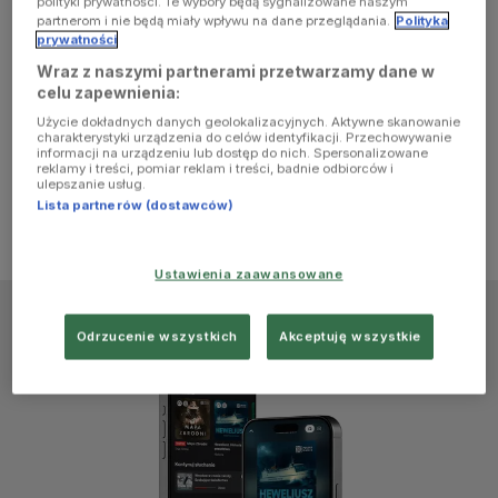
polityki prywatności. Te wybory będą sygnalizowane naszym
browser
partnerom i nie będą miały wpływu na dane przeglądania.
Polityka
prywatności
Wraz z naszymi partnerami przetwarzamy dane w
console for
celu zapewnienia:
Użycie dokładnych danych geolokalizacyjnych. Aktywne skanowanie
more
charakterystyki urządzenia do celów identyfikacji. Przechowywanie
informacji na urządzeniu lub dostęp do nich. Spersonalizowane
reklamy i treści, pomiar reklam i treści, badnie odbiorców i
information)
.
ulepszanie usług.
Lista partnerów (dostawców)
Ustawienia zaawansowane
Odrzucenie wszystkich
Akceptuję wszystkie