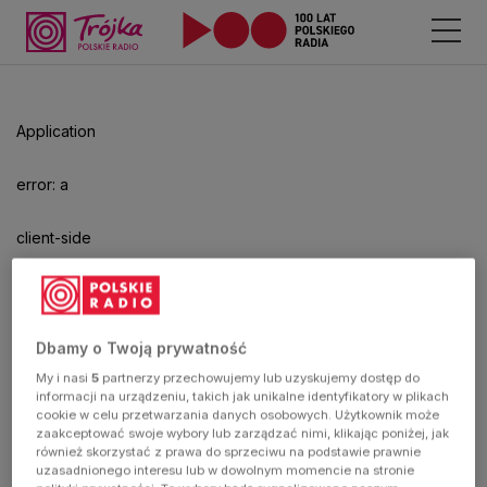
Application
error: a
client-side
exception
has
Dbamy o Twoją prywatność
My i nasi
5
partnerzy przechowujemy lub uzyskujemy dostęp do
occurred
informacji na urządzeniu, takich jak unikalne identyfikatory w plikach
cookie w celu przetwarzania danych osobowych. Użytkownik może
zaakceptować swoje wybory lub zarządzać nimi, klikając poniżej, jak
(see the
również skorzystać z prawa do sprzeciwu na podstawie prawnie
uzasadnionego interesu lub w dowolnym momencie na stronie