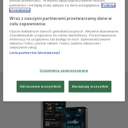
polityki prywatności. Te wybory będą sygnalizowane naszym
browser
partnerom i nie będą miały wpływu na dane przeglądania.
Polityka
prywatności
Wraz z naszymi partnerami przetwarzamy dane w
console for
celu zapewnienia:
Użycie dokładnych danych geolokalizacyjnych. Aktywne skanowanie
more
charakterystyki urządzenia do celów identyfikacji. Przechowywanie
informacji na urządzeniu lub dostęp do nich. Spersonalizowane
reklamy i treści, pomiar reklam i treści, badnie odbiorców i
information)
.
ulepszanie usług.
Lista partnerów (dostawców)
Ustawienia zaawansowane
Odrzucenie wszystkich
Akceptuję wszystkie