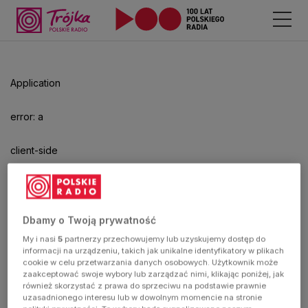
Odtwarzacz
jest
gotowy.
Kliknij
Application
aby
odtwarzać.
error: a
client-side
exception
has
Dbamy o Twoją prywatność
My i nasi
5
partnerzy przechowujemy lub uzyskujemy dostęp do
occurred
informacji na urządzeniu, takich jak unikalne identyfikatory w plikach
cookie w celu przetwarzania danych osobowych. Użytkownik może
zaakceptować swoje wybory lub zarządzać nimi, klikając poniżej, jak
(see the
również skorzystać z prawa do sprzeciwu na podstawie prawnie
uzasadnionego interesu lub w dowolnym momencie na stronie