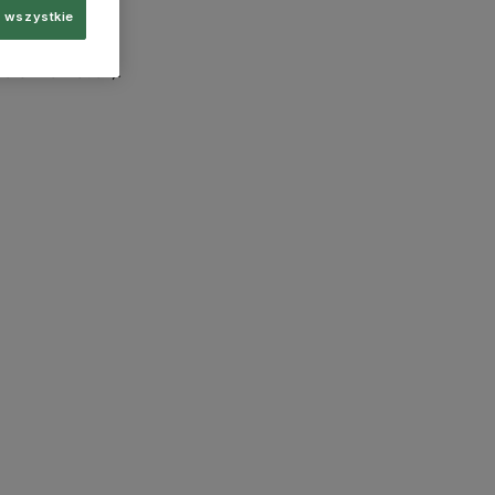
 wszystkie
more information)
.