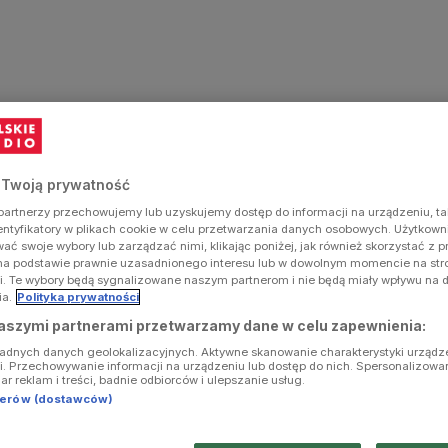
 Twoją prywatność
artnerzy przechowujemy lub uzyskujemy dostęp do informacji na urządzeniu, ta
dentyfikatory w plikach cookie w celu przetwarzania danych osobowych. Użytkow
ć swoje wybory lub zarządzać nimi, klikając poniżej, jak również skorzystać z 
na podstawie prawnie uzasadnionego interesu lub w dowolnym momencie na stron
i. Te wybory będą sygnalizowane naszym partnerom i nie będą miały wpływu na 
ia.
Polityka prywatności
aszymi partnerami przetwarzamy dane w celu zapewnienia:
ładnych danych geolokalizacyjnych. Aktywne skanowanie charakterystyki urządz
ji. Przechowywanie informacji na urządzeniu lub dostęp do nich. Spersonalizowa
iar reklam i treści, badnie odbiorców i ulepszanie usług.
tnerów (dostawców)