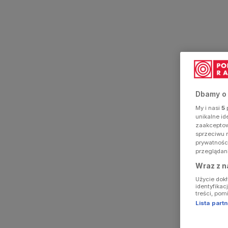
Dbamy o
My i nasi
5
p
unikalne i
zaakceptowa
sprzeciwu 
prywatnośc
przeglądan
Wraz z n
Użycie dok
identyfikac
treści, pom
Lista par