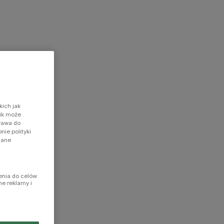
kich jak
nik może
prawa do
ie polityki
dane
enia do celów
ne reklamy i