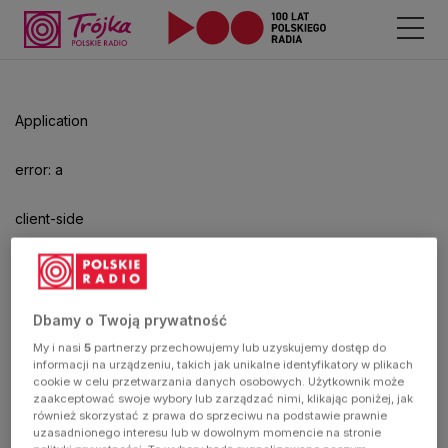
Application
error: a
client-side
exception
has
Dbamy o Twoją prywatność
My i nasi
5
partnerzy przechowujemy lub uzyskujemy dostęp do
occurred
informacji na urządzeniu, takich jak unikalne identyfikatory w plikach
cookie w celu przetwarzania danych osobowych. Użytkownik może
zaakceptować swoje wybory lub zarządzać nimi, klikając poniżej, jak
(see the
również skorzystać z prawa do sprzeciwu na podstawie prawnie
uzasadnionego interesu lub w dowolnym momencie na stronie