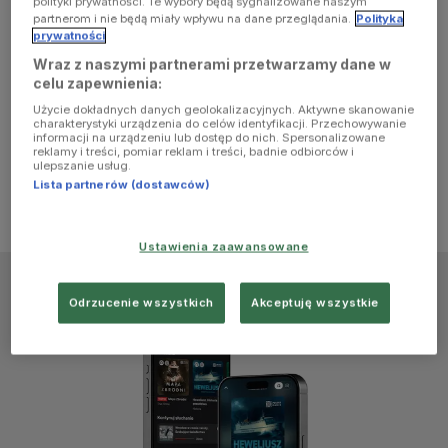
polityki prywatności. Te wybory będą sygnalizowane naszym
browser
partnerom i nie będą miały wpływu na dane przeglądania.
Polityka
prywatności
Wraz z naszymi partnerami przetwarzamy dane w
console for
celu zapewnienia:
Użycie dokładnych danych geolokalizacyjnych. Aktywne skanowanie
more
charakterystyki urządzenia do celów identyfikacji. Przechowywanie
informacji na urządzeniu lub dostęp do nich. Spersonalizowane
reklamy i treści, pomiar reklam i treści, badnie odbiorców i
information)
.
ulepszanie usług.
Lista partnerów (dostawców)
Ustawienia zaawansowane
Odrzucenie wszystkich
Akceptuję wszystkie