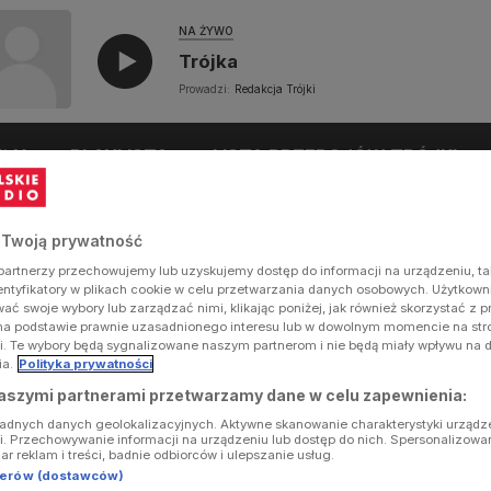
NA ŻYWO
Trójka
Prowadzi:
Redakcja Trójki
UŁY
PLAYLISTA
LISTA PRZEBOJÓW TRÓJKI
 Twoją prywatność
artnerzy przechowujemy lub uzyskujemy dostęp do informacji na urządzeniu, ta
dentyfikatory w plikach cookie w celu przetwarzania danych osobowych. Użytkow
ć swoje wybory lub zarządzać nimi, klikając poniżej, jak również skorzystać z 
na podstawie prawnie uzasadnionego interesu lub w dowolnym momencie na stron
i. Te wybory będą sygnalizowane naszym partnerom i nie będą miały wpływu na 
ia.
Polityka prywatności
aszymi partnerami przetwarzamy dane w celu zapewnienia:
ładnych danych geolokalizacyjnych. Aktywne skanowanie charakterystyki urządz
ji. Przechowywanie informacji na urządzeniu lub dostęp do nich. Spersonalizowa
iar reklam i treści, badnie odbiorców i ulepszanie usług.
tnerów (dostawców)