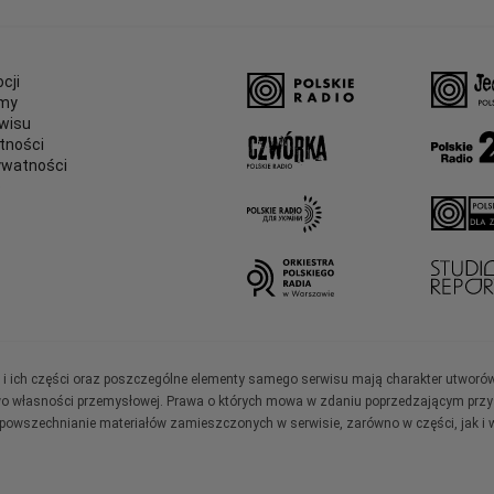
cji
amy
wisu
tności
ywatności
e
ały i ich części oraz poszczególne elementy samego serwisu mają charakter utworó
wo własności przemysłowej. Prawa o których mowa w zdaniu poprzedzającym przysł
zpowszechnianie materiałów zamieszczonych w serwisie, zarówno w części, jak i w