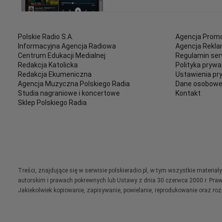
Polskie Radio S.A.
Agencja Promo
Informacyjna Agencja Radiowa
Agencja Rekl
Centrum Edukacji Medialnej
Regulamin ser
Redakcja Katolicka
Polityka prywa
Redakcja Ekumeniczna
Ustawienia pr
Agencja Muzyczna Polskiego Radia
Dane osobow
Studia nagraniowe i koncertowe
Kontakt
Sklep Polskiego Radia
Treści, znajdujące się w serwisie polskieradio.pl, w tym wszystkie materi
autorskim i prawach pokrewnych lub Ustawy z dnia 30 czerwca 2000 r. Pra
Jakiekolwiek kopiowanie, zapisywanie, powielanie, reprodukowanie oraz ro