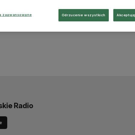
ia zaawansowane
Odrzucenie wszystkich
Akceptuję
skie Radio
e