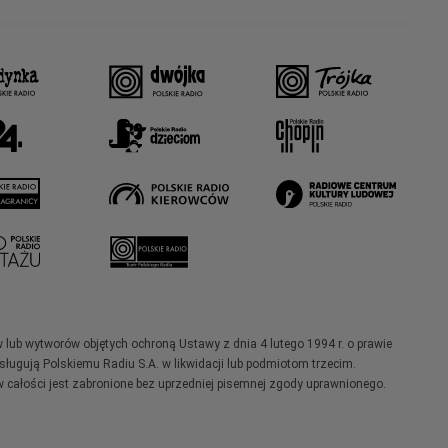
w lub wytworów objętych ochroną Ustawy z dnia 4 lutego 1994 r. o prawie
ugują Polskiemu Radiu S.A. w likwidacji lub podmiotom trzecim.
 całości jest zabronione bez uprzedniej pisemnej zgody uprawnionego.