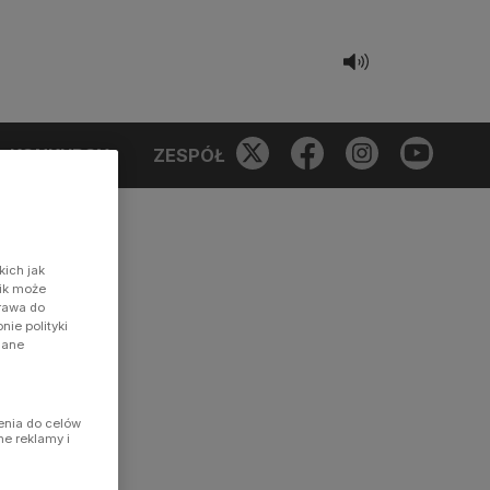
KONKURSY
ZESPÓŁ
kich jak
nik może
prawa do
ie polityki
dane
enia do celów
ne reklamy i