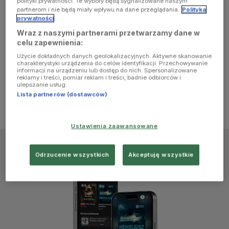
polityki prywatności. Te wybory będą sygnalizowane naszym
browser
partnerom i nie będą miały wpływu na dane przeglądania.
Polityka
prywatności
Wraz z naszymi partnerami przetwarzamy dane w
console for
celu zapewnienia:
Użycie dokładnych danych geolokalizacyjnych. Aktywne skanowanie
more
charakterystyki urządzenia do celów identyfikacji. Przechowywanie
informacji na urządzeniu lub dostęp do nich. Spersonalizowane
reklamy i treści, pomiar reklam i treści, badnie odbiorców i
information)
.
ulepszanie usług.
Lista partnerów (dostawców)
Ustawienia zaawansowane
Odrzucenie wszystkich
Akceptuję wszystkie