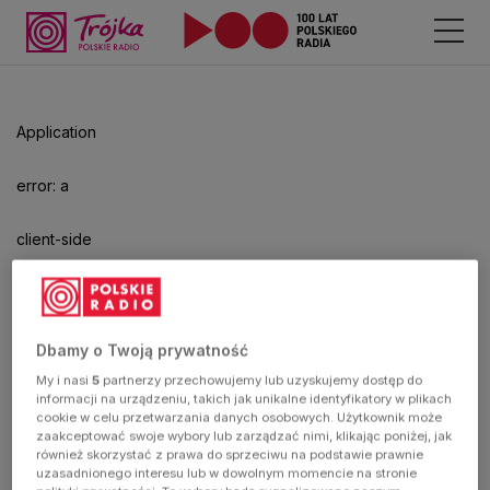
Application
error: a
client-side
exception
has
Dbamy o Twoją prywatność
My i nasi
5
partnerzy przechowujemy lub uzyskujemy dostęp do
occurred
informacji na urządzeniu, takich jak unikalne identyfikatory w plikach
cookie w celu przetwarzania danych osobowych. Użytkownik może
zaakceptować swoje wybory lub zarządzać nimi, klikając poniżej, jak
(see the
również skorzystać z prawa do sprzeciwu na podstawie prawnie
uzasadnionego interesu lub w dowolnym momencie na stronie