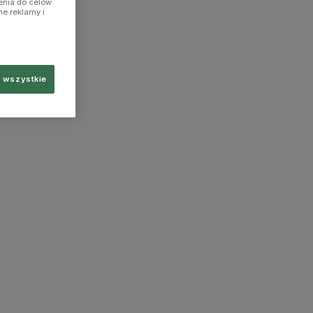
enia do celów
ne reklamy i
 wszystkie