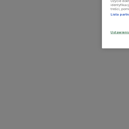
Użycie dok
identyfikac
treści, pom
Lista par
Ustawien