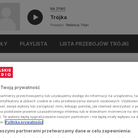
NA ŻYWO
Trójka
Prowadzi:
Redakcja Trójki
UŁY
PLAYLISTA
LISTA PRZEBOJÓW TRÓJKI
 Twoją prywatność
artnerzy przechowujemy lub uzyskujemy dostęp do informacji na urządzeniu, ta
dentyfikatory w plikach cookie w celu przetwarzania danych osobowych. Użytkow
ć swoje wybory lub zarządzać nimi, klikając poniżej, jak również skorzystać z 
na podstawie prawnie uzasadnionego interesu lub w dowolnym momencie na stron
i. Te wybory będą sygnalizowane naszym partnerom i nie będą miały wpływu na 
ia.
Polityka prywatności
aszymi partnerami przetwarzamy dane w celu zapewnienia: