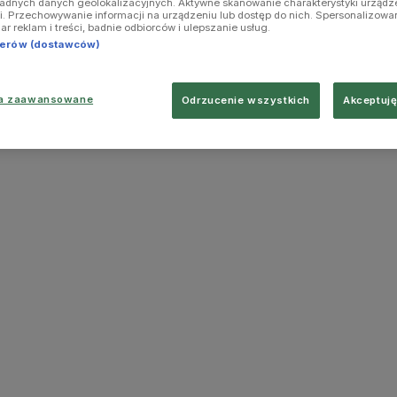
ładnych danych geolokalizacyjnych. Aktywne skanowanie charakterystyki urządz
ji. Przechowywanie informacji na urządzeniu lub dostęp do nich. Spersonalizowa
iar reklam i treści, badnie odbiorców i ulepszanie usług.
tnerów (dostawców)
ia zaawansowane
Odrzucenie wszystkich
Akceptuję