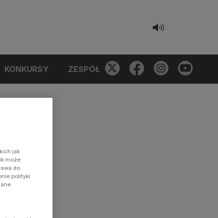
KONKURSY
ZESPÓŁ
kich jak
nik może
prawa do
ie polityki
dane