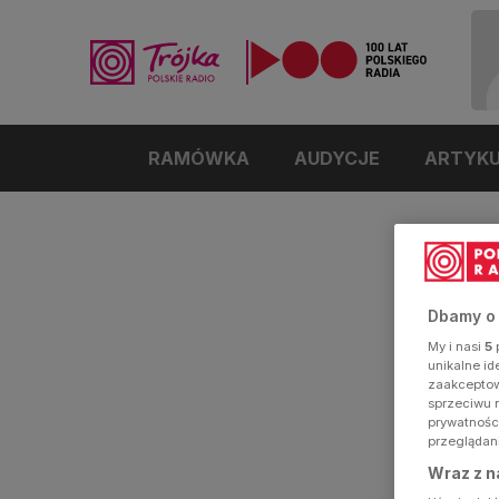
RAMÓWKA
AUDYCJE
ARTYK
Dbamy o
My i nasi
5
p
unikalne i
zaakceptowa
sprzeciwu 
prywatnośc
przeglądan
Wraz z n