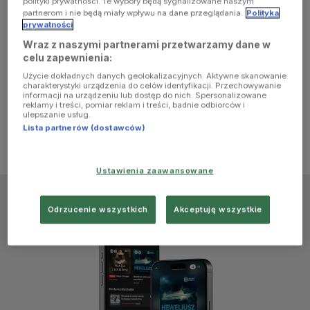
polityki prywatności. Te wybory będą sygnalizowane naszym
browser
partnerom i nie będą miały wpływu na dane przeglądania.
Polityka
prywatności
Wraz z naszymi partnerami przetwarzamy dane w
console for
celu zapewnienia:
Użycie dokładnych danych geolokalizacyjnych. Aktywne skanowanie
more
charakterystyki urządzenia do celów identyfikacji. Przechowywanie
informacji na urządzeniu lub dostęp do nich. Spersonalizowane
reklamy i treści, pomiar reklam i treści, badnie odbiorców i
information)
.
ulepszanie usług.
Lista partnerów (dostawców)
Ustawienia zaawansowane
Odrzucenie wszystkich
Akceptuję wszystkie