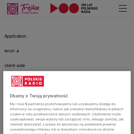
Odtwarzacz
jest
gotowy.
Kliknij
Application
aby
odtwarzać.
error: a
client-side
exception
has
Dbamy o Twoją prywatność
My i nasi
5
partnerzy przechowujemy lub uzyskujemy dostęp do
occurred
informacji na urządzeniu, takich jak unikalne identyfikatory w plikach
cookie w celu przetwarzania danych osobowych. Użytkownik może
zaakceptować swoje wybory lub zarządzać nimi, klikając poniżej, jak
(see the
również skorzystać z prawa do sprzeciwu na podstawie prawnie
uzasadnionego interesu lub w dowolnym momencie na stronie