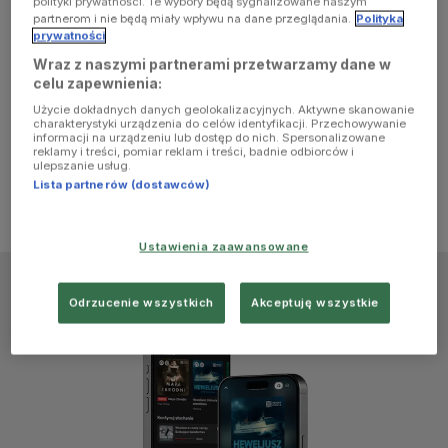
polityki prywatności. Te wybory będą sygnalizowane naszym
browser
partnerom i nie będą miały wpływu na dane przeglądania.
Polityka
prywatności
Wraz z naszymi partnerami przetwarzamy dane w
console for
celu zapewnienia:
Użycie dokładnych danych geolokalizacyjnych. Aktywne skanowanie
more
charakterystyki urządzenia do celów identyfikacji. Przechowywanie
informacji na urządzeniu lub dostęp do nich. Spersonalizowane
reklamy i treści, pomiar reklam i treści, badnie odbiorców i
information)
.
ulepszanie usług.
Lista partnerów (dostawców)
Ustawienia zaawansowane
Odrzucenie wszystkich
Akceptuję wszystkie