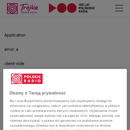
Odtwarzacz
jest
gotowy.
Kliknij
Application
aby
odtwarzać.
error: a
client-side
exception
has
Dbamy o Twoją prywatność
My i nasi
5
partnerzy przechowujemy lub uzyskujemy dostęp do
occurred
informacji na urządzeniu, takich jak unikalne identyfikatory w plikach
cookie w celu przetwarzania danych osobowych. Użytkownik może
zaakceptować swoje wybory lub zarządzać nimi, klikając poniżej, jak
(see the
również skorzystać z prawa do sprzeciwu na podstawie prawnie
uzasadnionego interesu lub w dowolnym momencie na stronie