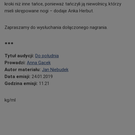
kroki niż inne tańce, ponieważ tańczyli ją niewolnicy, którzy
mieli skrępowane nogi – dodaje Anka Herbut.
Zapraszamy do wysłuchania dołączonego nagrania.
***
Tytuł audycji:
Do południa
Prowadzi:
Anna Gacek
Autor materiału:
Jan Niebudek
Data emisji:
24.01.2019
Godzina emisji:
11.21
kg/ml