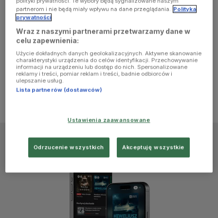
polityki prywatności. Te wybory będą sygnalizowane naszym
browser
partnerom i nie będą miały wpływu na dane przeglądania.
Polityka
prywatności
Wraz z naszymi partnerami przetwarzamy dane w
console for
celu zapewnienia:
Użycie dokładnych danych geolokalizacyjnych. Aktywne skanowanie
more
charakterystyki urządzenia do celów identyfikacji. Przechowywanie
informacji na urządzeniu lub dostęp do nich. Spersonalizowane
reklamy i treści, pomiar reklam i treści, badnie odbiorców i
information)
.
ulepszanie usług.
Lista partnerów (dostawców)
Ustawienia zaawansowane
Odrzucenie wszystkich
Akceptuję wszystkie