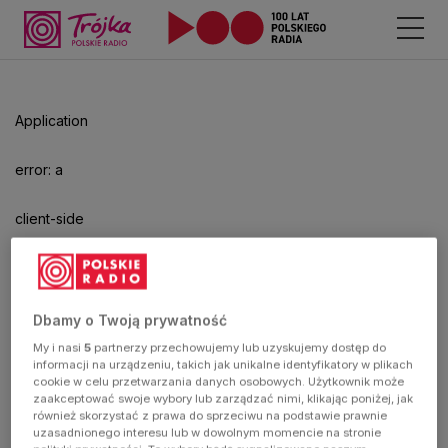
Application
error: a
client-side
exception
has
Dbamy o Twoją prywatność
My i nasi
5
partnerzy przechowujemy lub uzyskujemy dostęp do
occurred
informacji na urządzeniu, takich jak unikalne identyfikatory w plikach
cookie w celu przetwarzania danych osobowych. Użytkownik może
zaakceptować swoje wybory lub zarządzać nimi, klikając poniżej, jak
(see the
również skorzystać z prawa do sprzeciwu na podstawie prawnie
uzasadnionego interesu lub w dowolnym momencie na stronie