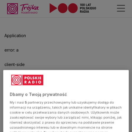
Application
error: a
client-side
exception
has
Dbamy o Twoją prywatność
My i nasi
5
partnerzy przechowujemy lub uzyskujemy dostęp do
occurred
informacji na urządzeniu, takich jak unikalne identyfikatory w plikach
cookie w celu przetwarzania danych osobowych. Użytkownik może
zaakceptować swoje wybory lub zarządzać nimi, klikając poniżej, jak
(see the
również skorzystać z prawa do sprzeciwu na podstawie prawnie
uzasadnionego interesu lub w dowolnym momencie na stronie