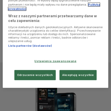
polityki prywatności. Te wybory będą sygnalizowane naszym
browser
partnerom i nie będą miały wpływu na dane przeglądania.
Polityka
prywatności
Wraz z naszymi partnerami przetwarzamy dane w
console for
celu zapewnienia:
Użycie dokładnych danych geolokalizacyjnych. Aktywne skanowanie
more
charakterystyki urządzenia do celów identyfikacji. Przechowywanie
informacji na urządzeniu lub dostęp do nich. Spersonalizowane
reklamy i treści, pomiar reklam i treści, badnie odbiorców i
information)
.
ulepszanie usług.
Lista partnerów (dostawców)
Ustawienia zaawansowane
Odrzucenie wszystkich
Akceptuję wszystkie