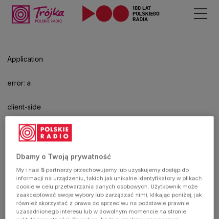
Odtwarzacz
jest
gotowy.
Kliknij
Application
aby
odtwarzać.
error: a
client-side
exception
has
Dbamy o Twoją prywatność
My i nasi
5
partnerzy przechowujemy lub uzyskujemy dostęp do
occurred
informacji na urządzeniu, takich jak unikalne identyfikatory w plikach
cookie w celu przetwarzania danych osobowych. Użytkownik może
zaakceptować swoje wybory lub zarządzać nimi, klikając poniżej, jak
(see the
również skorzystać z prawa do sprzeciwu na podstawie prawnie
uzasadnionego interesu lub w dowolnym momencie na stronie