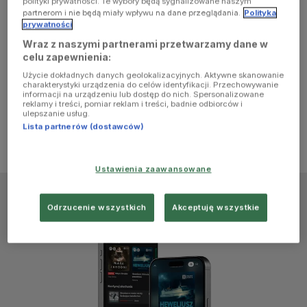
polityki prywatności. Te wybory będą sygnalizowane naszym
browser
partnerom i nie będą miały wpływu na dane przeglądania.
Polityka
prywatności
Wraz z naszymi partnerami przetwarzamy dane w
console for
celu zapewnienia:
Użycie dokładnych danych geolokalizacyjnych. Aktywne skanowanie
more
charakterystyki urządzenia do celów identyfikacji. Przechowywanie
informacji na urządzeniu lub dostęp do nich. Spersonalizowane
reklamy i treści, pomiar reklam i treści, badnie odbiorców i
information)
.
ulepszanie usług.
Lista partnerów (dostawców)
Ustawienia zaawansowane
Odrzucenie wszystkich
Akceptuję wszystkie