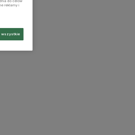
enia do celów
ne reklamy i
 wszystkie