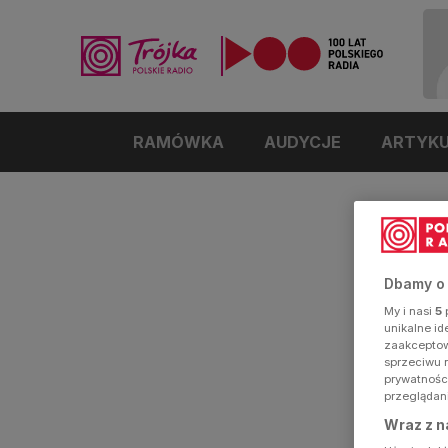
RAMÓWKA
AUDYCJE
ARTYK
Dbamy o
My i nasi
5
p
unikalne i
zaakceptowa
sprzeciwu 
prywatnośc
przeglądan
Wraz z n