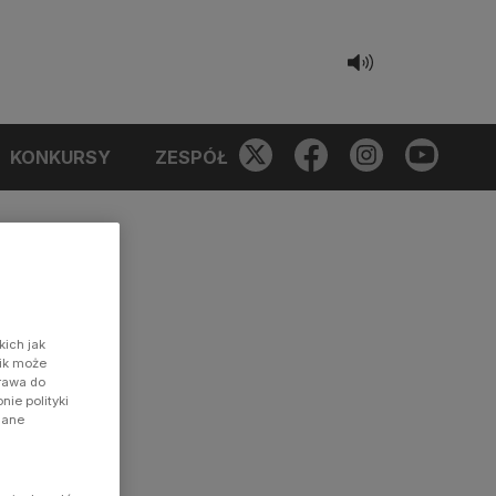
KONKURSY
ZESPÓŁ
kich jak
nik może
prawa do
ie polityki
dane