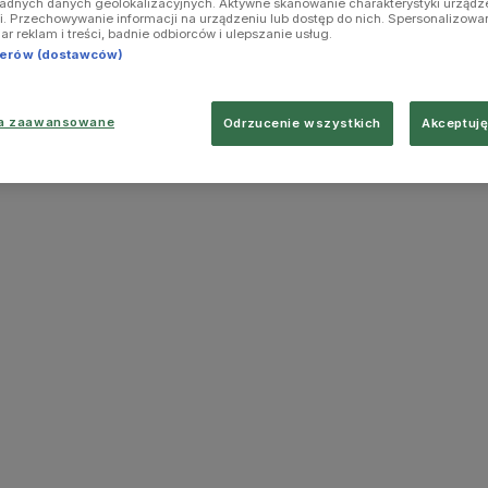
ładnych danych geolokalizacyjnych. Aktywne skanowanie charakterystyki urządz
ji. Przechowywanie informacji na urządzeniu lub dostęp do nich. Spersonalizowa
iar reklam i treści, badnie odbiorców i ulepszanie usług.
tnerów (dostawców)
ia zaawansowane
Odrzucenie wszystkich
Akceptuję