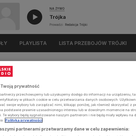
NA ŻYWO
Trójka
Prowadzi:
Redakcja Trójki
UŁY
PLAYLISTA
LISTA PRZEBOJÓW TRÓJKI
 Twoją prywatność
artnerzy przechowujemy lub uzyskujemy dostęp do informacji na urządzeniu, ta
dentyfikatory w plikach cookie w celu przetwarzania danych osobowych. Użytkow
ć swoje wybory lub zarządzać nimi, klikając poniżej, jak również skorzystać z 
na podstawie prawnie uzasadnionego interesu lub w dowolnym momencie na stron
i. Te wybory będą sygnalizowane naszym partnerom i nie będą miały wpływu na 
ia.
Polityka prywatności
aszymi partnerami przetwarzamy dane w celu zapewnienia: