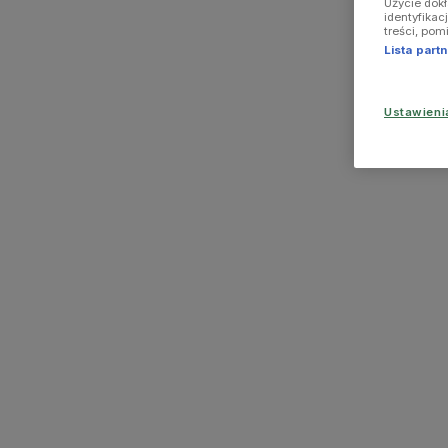
Użycie dok
identyfikac
treści, pom
Lista par
Ustawien