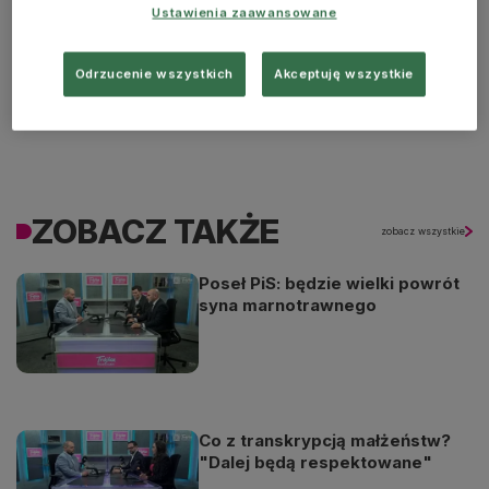
Ustawienia zaawansowane
Odrzucenie wszystkich
Akceptuję wszystkie
ZOBACZ TAKŻE
zobacz wszystkie
Poseł PiS: będzie wielki powrót
syna marnotrawnego
Co z transkrypcją małżeństw?
"Dalej będą respektowane"