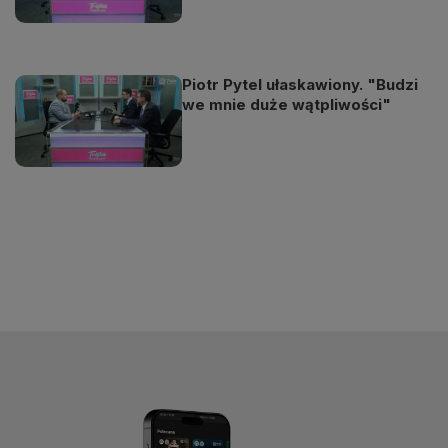
Piotr Pytel ułaskawiony. "Budzi
we mnie duże wątpliwości"
Odtwarzacz
jest
gotowy.
Kliknij
aby
odtwarzać.