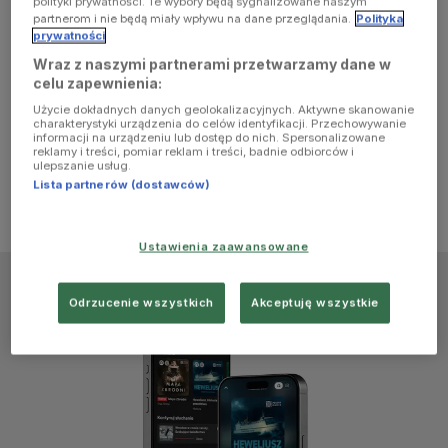
polityki prywatności. Te wybory będą sygnalizowane naszym
browser
partnerom i nie będą miały wpływu na dane przeglądania.
Polityka
prywatności
Wraz z naszymi partnerami przetwarzamy dane w
console for
celu zapewnienia:
Użycie dokładnych danych geolokalizacyjnych. Aktywne skanowanie
more
charakterystyki urządzenia do celów identyfikacji. Przechowywanie
informacji na urządzeniu lub dostęp do nich. Spersonalizowane
reklamy i treści, pomiar reklam i treści, badnie odbiorców i
information)
.
ulepszanie usług.
Lista partnerów (dostawców)
Ustawienia zaawansowane
Odrzucenie wszystkich
Akceptuję wszystkie