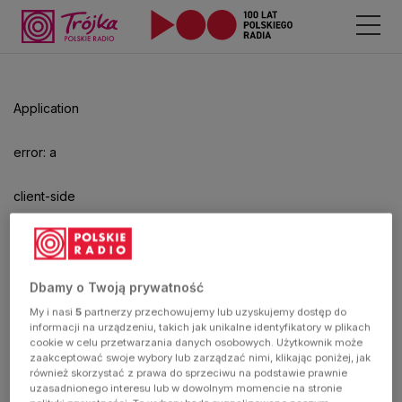
Odtwarzacz
jest
gotowy.
Kliknij
Application
aby
odtwarzać.
error: a
client-side
exception
has
Dbamy o Twoją prywatność
My i nasi
5
partnerzy przechowujemy lub uzyskujemy dostęp do
occurred
informacji na urządzeniu, takich jak unikalne identyfikatory w plikach
cookie w celu przetwarzania danych osobowych. Użytkownik może
zaakceptować swoje wybory lub zarządzać nimi, klikając poniżej, jak
(see the
również skorzystać z prawa do sprzeciwu na podstawie prawnie
uzasadnionego interesu lub w dowolnym momencie na stronie