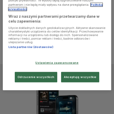
polityki prywatności. Te wybory będą sygnalizowane naszym
browser
partnerom i nie będą miały wpływu na dane przeglądania.
Polityka
prywatności
Wraz z naszymi partnerami przetwarzamy dane w
console for
celu zapewnienia:
Użycie dokładnych danych geolokalizacyjnych. Aktywne skanowanie
more
charakterystyki urządzenia do celów identyfikacji. Przechowywanie
informacji na urządzeniu lub dostęp do nich. Spersonalizowane
reklamy i treści, pomiar reklam i treści, badnie odbiorców i
information)
.
ulepszanie usług.
Lista partnerów (dostawców)
Ustawienia zaawansowane
Odrzucenie wszystkich
Akceptuję wszystkie