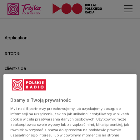
Application
error: a
client-side
exception
has
Dbamy o Twoją prywatność
My i nasi
5
partnerzy przechowujemy lub uzyskujemy dostęp do
occurred
informacji na urządzeniu, takich jak unikalne identyfikatory w plikach
cookie w celu przetwarzania danych osobowych. Użytkownik może
zaakceptować swoje wybory lub zarządzać nimi, klikając poniżej, jak
(see the
również skorzystać z prawa do sprzeciwu na podstawie prawnie
uzasadnionego interesu lub w dowolnym momencie na stronie