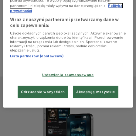
polityki prywatności. Te wybory będą sygnalizowane naszym
browser
partnerom i nie będą miały wpływu na dane przeglądania.
Polityka
prywatności
Wraz z naszymi partnerami przetwarzamy dane w
console for
celu zapewnienia:
Użycie dokładnych danych geolokalizacyjnych. Aktywne skanowanie
more
charakterystyki urządzenia do celów identyfikacji. Przechowywanie
informacji na urządzeniu lub dostęp do nich. Spersonalizowane
reklamy i treści, pomiar reklam i treści, badnie odbiorców i
information)
.
ulepszanie usług.
Lista partnerów (dostawców)
Ustawienia zaawansowane
Odrzucenie wszystkich
Akceptuję wszystkie