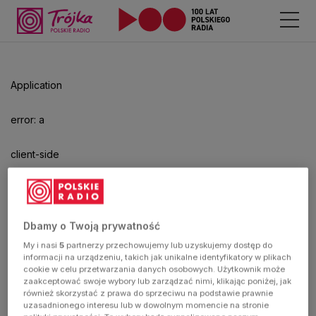
Odtwarzacz
jest
gotowy.
Kliknij
Application
aby
odtwarzać.
error: a
client-side
exception
has
Dbamy o Twoją prywatność
My i nasi
5
partnerzy przechowujemy lub uzyskujemy dostęp do
occurred
informacji na urządzeniu, takich jak unikalne identyfikatory w plikach
cookie w celu przetwarzania danych osobowych. Użytkownik może
zaakceptować swoje wybory lub zarządzać nimi, klikając poniżej, jak
(see the
również skorzystać z prawa do sprzeciwu na podstawie prawnie
uzasadnionego interesu lub w dowolnym momencie na stronie