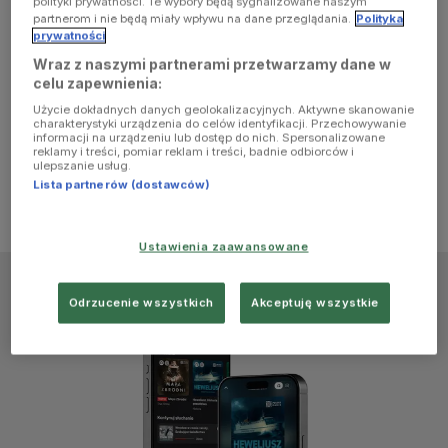
polityki prywatności. Te wybory będą sygnalizowane naszym
browser
partnerom i nie będą miały wpływu na dane przeglądania.
Polityka
prywatności
Wraz z naszymi partnerami przetwarzamy dane w
console for
celu zapewnienia:
Użycie dokładnych danych geolokalizacyjnych. Aktywne skanowanie
more
charakterystyki urządzenia do celów identyfikacji. Przechowywanie
informacji na urządzeniu lub dostęp do nich. Spersonalizowane
reklamy i treści, pomiar reklam i treści, badnie odbiorców i
information)
.
ulepszanie usług.
Lista partnerów (dostawców)
Ustawienia zaawansowane
Odrzucenie wszystkich
Akceptuję wszystkie