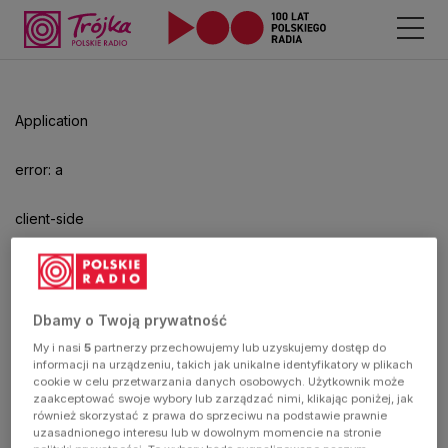
Odtwarzacz
jest
gotowy.
Kliknij
Application
aby
odtwarzać.
error: a
client-side
exception
has
Dbamy o Twoją prywatność
My i nasi
5
partnerzy przechowujemy lub uzyskujemy dostęp do
occurred
informacji na urządzeniu, takich jak unikalne identyfikatory w plikach
cookie w celu przetwarzania danych osobowych. Użytkownik może
zaakceptować swoje wybory lub zarządzać nimi, klikając poniżej, jak
(see the
również skorzystać z prawa do sprzeciwu na podstawie prawnie
uzasadnionego interesu lub w dowolnym momencie na stronie