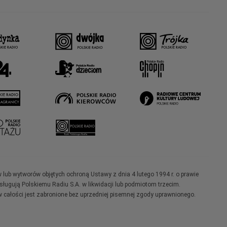
w lub wytworów objętych ochroną Ustawy z dnia 4 lutego 1994 r. o prawie
ugują Polskiemu Radiu S.A. w likwidacji lub podmiotom trzecim.
 całości jest zabronione bez uprzedniej pisemnej zgody uprawnionego.