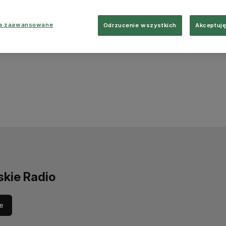
ia zaawansowane
Odrzucenie wszystkich
Akceptuję
skie Radio
e