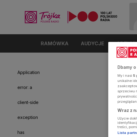
RAMÓWKA
AUDYCJE
ARTYK
Dbamy o
Application
My i nasi
5
p
unikalne i
zaakceptowa
error: a
sprzeciwu 
prywatnośc
przeglądan
client-side
Wraz z n
exception
Użycie dok
identyfikac
treści, pom
has
Lista par