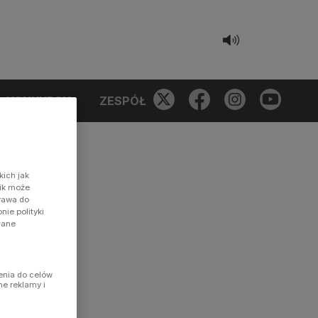
KONKURSY
ZESPÓŁ
kich jak
nik może
prawa do
ie polityki
dane
enia do celów
ne reklamy i