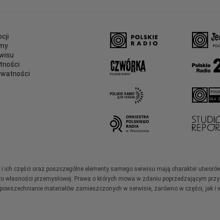
cji
amy
wisu
tności
ywatności
e
ały i ich części oraz poszczególne elementy samego serwisu mają charakter utworó
wo własności przemysłowej. Prawa o których mowa w zdaniu poprzedzającym przysł
zpowszechnianie materiałów zamieszczonych w serwisie, zarówno w części, jak i w