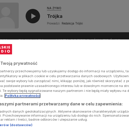
NA ŻYWO
Trójka
Prowadzi:
Redakcja Trójki
UŁY
PLAYLISTA
LISTA PRZEBOJÓW TRÓJKI
 Twoją prywatność
artnerzy przechowujemy lub uzyskujemy dostęp do informacji na urządzeniu, ta
dentyfikatory w plikach cookie w celu przetwarzania danych osobowych. Użytkow
ć swoje wybory lub zarządzać nimi, klikając poniżej, jak również skorzystać z 
na podstawie prawnie uzasadnionego interesu lub w dowolnym momencie na stron
i. Te wybory będą sygnalizowane naszym partnerom i nie będą miały wpływu na 
ia.
Polityka prywatności
aszymi partnerami przetwarzamy dane w celu zapewnienia:
ładnych danych geolokalizacyjnych. Aktywne skanowanie charakterystyki urządz
ji. Przechowywanie informacji na urządzeniu lub dostęp do nich. Spersonalizowa
iar reklam i treści, badnie odbiorców i ulepszanie usług.
tnerów (dostawców)