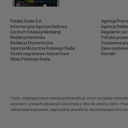
Polskie Radio S.A.
Agencja Promo
Informacyjna Agencja Radiowa
Agencja Rekl
Centrum Edukacji Medialnej
Regulamin ser
Redakcja Katolicka
Polityka prywa
Redakcja Ekumeniczna
Ustawienia pr
Agencja Muzyczna Polskiego Radia
Dane osobow
Studia nagraniowe i koncertowe
Kontakt
Sklep Polskiego Radia
Treści, znajdujące się w serwisie polskieradio.pl, w tym wszystkie materi
autorskim i prawach pokrewnych lub Ustawy z dnia 30 czerwca 2000 r. Pra
Jakiekolwiek kopiowanie, zapisywanie, powielanie, reprodukowanie oraz ro