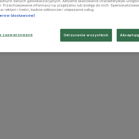
ładnych danych geolokalizacyjnych. Aktywne skanowanie charakterystyki urządz
ji. Przechowywanie informacji na urządzeniu lub dostęp do nich. Spersonalizowa
iar reklam i treści, badnie odbiorców i ulepszanie usług.
tnerów (dostawców)
ia zaawansowane
Odrzucenie wszystkich
Akceptuję