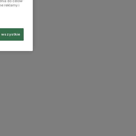
enia do celów
ne reklamy i
 wszystkie