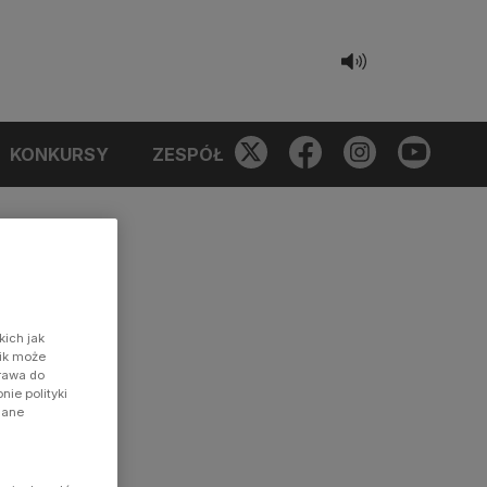
KONKURSY
ZESPÓŁ
kich jak
nik może
prawa do
ie polityki
dane