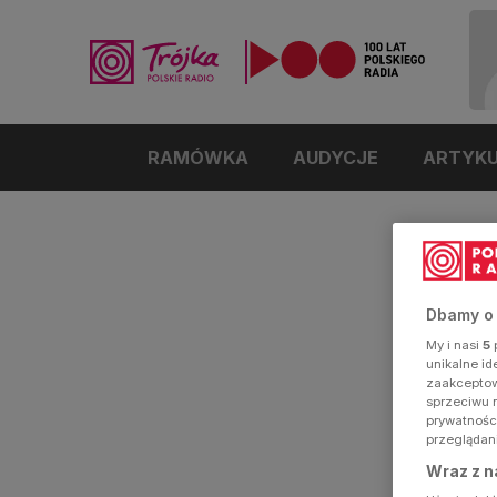
RAMÓWKA
AUDYCJE
ARTYK
Dbamy o
My i nasi
5
p
unikalne i
zaakceptowa
sprzeciwu 
prywatnośc
przeglądan
Wraz z n