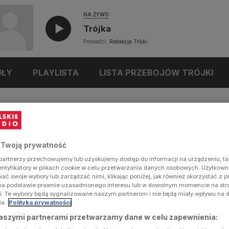
NA ŻYWO
Trójka
Prowadzi:
Redakcja Trójki
UŁY
PLAYLISTA
LISTA PRZEBOJÓW TRÓJKI
 Twoją prywatność
artnerzy przechowujemy lub uzyskujemy dostęp do informacji na urządzeniu, ta
dentyfikatory w plikach cookie w celu przetwarzania danych osobowych. Użytkow
ć swoje wybory lub zarządzać nimi, klikając poniżej, jak również skorzystać z 
na podstawie prawnie uzasadnionego interesu lub w dowolnym momencie na stron
i. Te wybory będą sygnalizowane naszym partnerom i nie będą miały wpływu na 
ia.
Polityka prywatności
aszymi partnerami przetwarzamy dane w celu zapewnienia: