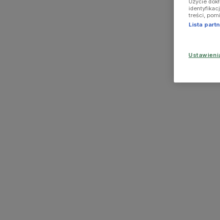
Użycie dok
identyfikac
treści, pom
Lista par
Ustawien