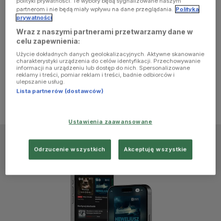
polityki prywatności. Te wybory będą sygnalizowane naszym
browser
partnerom i nie będą miały wpływu na dane przeglądania.
Polityka
prywatności
Wraz z naszymi partnerami przetwarzamy dane w
console for
celu zapewnienia:
Użycie dokładnych danych geolokalizacyjnych. Aktywne skanowanie
more
charakterystyki urządzenia do celów identyfikacji. Przechowywanie
informacji na urządzeniu lub dostęp do nich. Spersonalizowane
reklamy i treści, pomiar reklam i treści, badnie odbiorców i
information)
.
ulepszanie usług.
Lista partnerów (dostawców)
Ustawienia zaawansowane
Odrzucenie wszystkich
Akceptuję wszystkie