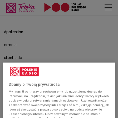
Odtwarzacz
jest
gotowy.
Kliknij
Application
aby
odtwarzać.
error: a
client-side
exception
has
Dbamy o Twoją prywatność
My i nasi
5
partnerzy przechowujemy lub uzyskujemy dostęp do
occurred
informacji na urządzeniu, takich jak unikalne identyfikatory w plikach
cookie w celu przetwarzania danych osobowych. Użytkownik może
zaakceptować swoje wybory lub zarządzać nimi, klikając poniżej, jak
(see the
również skorzystać z prawa do sprzeciwu na podstawie prawnie
uzasadnionego interesu lub w dowolnym momencie na stronie