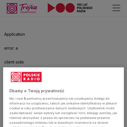
Application
error: a
client-side
exception
has
Dbamy o Twoją prywatność
My i nasi
5
partnerzy przechowujemy lub uzyskujemy dostęp do
occurred
informacji na urządzeniu, takich jak unikalne identyfikatory w plikach
cookie w celu przetwarzania danych osobowych. Użytkownik może
zaakceptować swoje wybory lub zarządzać nimi, klikając poniżej, jak
(see the
również skorzystać z prawa do sprzeciwu na podstawie prawnie
uzasadnionego interesu lub w dowolnym momencie na stronie