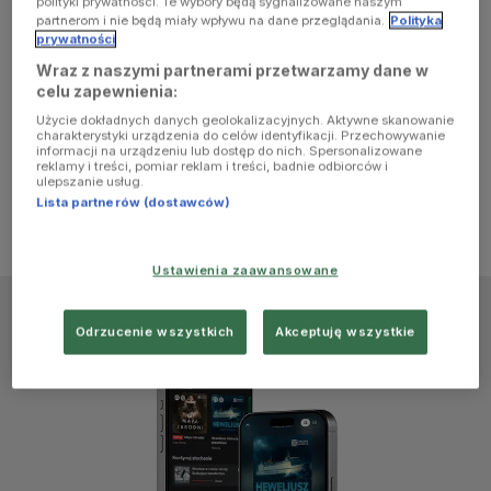
polityki prywatności. Te wybory będą sygnalizowane naszym
browser
partnerom i nie będą miały wpływu na dane przeglądania.
Polityka
prywatności
Wraz z naszymi partnerami przetwarzamy dane w
console for
celu zapewnienia:
Użycie dokładnych danych geolokalizacyjnych. Aktywne skanowanie
more
charakterystyki urządzenia do celów identyfikacji. Przechowywanie
informacji na urządzeniu lub dostęp do nich. Spersonalizowane
reklamy i treści, pomiar reklam i treści, badnie odbiorców i
information)
.
ulepszanie usług.
Lista partnerów (dostawców)
Ustawienia zaawansowane
Odrzucenie wszystkich
Akceptuję wszystkie