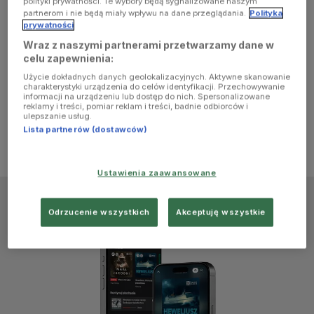
polityki prywatności. Te wybory będą sygnalizowane naszym
browser
partnerom i nie będą miały wpływu na dane przeglądania.
Polityka
prywatności
Wraz z naszymi partnerami przetwarzamy dane w
console for
celu zapewnienia:
Użycie dokładnych danych geolokalizacyjnych. Aktywne skanowanie
more
charakterystyki urządzenia do celów identyfikacji. Przechowywanie
informacji na urządzeniu lub dostęp do nich. Spersonalizowane
reklamy i treści, pomiar reklam i treści, badnie odbiorców i
information)
.
ulepszanie usług.
Lista partnerów (dostawców)
Ustawienia zaawansowane
Odrzucenie wszystkich
Akceptuję wszystkie