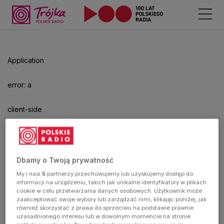
Odtwarzacz
jest
gotowy.
Kliknij
Application
aby
odtwarzać.
error: a
client-side
exception
has
Dbamy o Twoją prywatność
My i nasi
5
partnerzy przechowujemy lub uzyskujemy dostęp do
occurred
informacji na urządzeniu, takich jak unikalne identyfikatory w plikach
cookie w celu przetwarzania danych osobowych. Użytkownik może
zaakceptować swoje wybory lub zarządzać nimi, klikając poniżej, jak
(see the
również skorzystać z prawa do sprzeciwu na podstawie prawnie
uzasadnionego interesu lub w dowolnym momencie na stronie