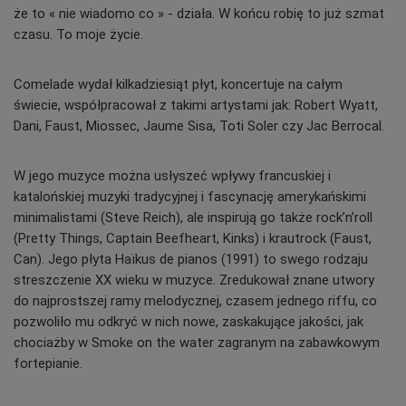
że to « nie wiadomo co » - działa. W końcu robię to już szmat
czasu. To moje życie.
Comelade wydał kilkadziesiąt płyt, koncertuje na całym
świecie, współpracował z takimi artystami jak: Robert Wyatt,
Dani, Faust, Miossec, Jaume Sisa, Toti Soler czy Jac Berrocal.
W jego muzyce można usłyszeć wpływy francuskiej i
katalońskiej muzyki tradycyjnej i fascynację amerykańskimi
minimalistami (Steve Reich), ale inspirują go także rock’n’roll
(Pretty Things, Captain Beefheart, Kinks) i krautrock (Faust,
Can). Jego płyta Haïkus de pianos (1991) to swego rodzaju
streszczenie XX wieku w muzyce. Zredukował znane utwory
do najprostszej ramy melodycznej, czasem jednego riffu, co
pozwoliło mu odkryć w nich nowe, zaskakujące jakości, jak
chociażby w Smoke on the water zagranym na zabawkowym
fortepianie.