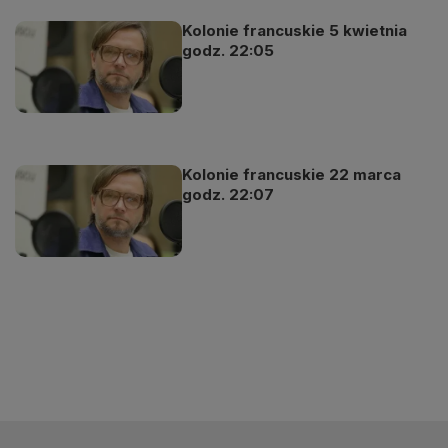
Kolonie francuskie 5 kwietnia
godz. 22:05
Kolonie francuskie 22 marca
godz. 22:07
Odtwarzacz
jest
gotowy.
Kliknij
aby
odtwarzać.