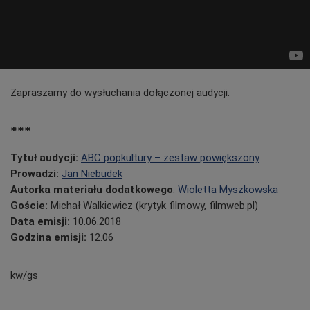
Zapraszamy do wysłuchania dołączonej audycji.
***
Tytuł audycji:
ABC popkultury – zestaw powiększony
Prowadzi:
Jan Niebudek
Autorka materiału dodatkowego
:
Wioletta Myszkowska
Goście:
Michał Walkiewicz (krytyk filmowy, filmweb.pl)
Data emisji:
10
.06.2018
Godzina emisji:
12.06
kw/gs