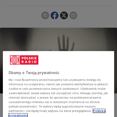
Dbamy o Twoją prywatność
My i nasi
5
partnerzy przechowujemy lub uzyskujemy dostęp do
informacji na urządzeniu, takich jak unikalne identyfikatory w plikach
cookie w celu przetwarzania danych osobowych. Użytkownik może
zaakceptować swoje wybory lub zarządzać nimi, klikając poniżej, jak
również skorzystać z prawa do sprzeciwu na podstawie prawnie
Zdjęcie ilustracyjne
Foto:
pixabay/Unsplash
uzasadnionego interesu lub w dowolnym momencie na stronie
polityki prywatności. Te wybory będą sygnalizowane naszym
partnerom i nie będą miały wpływu na dane przeglądania.
Polityka
prywatności