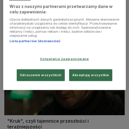
Wraz z naszymi partnerami przetwarzamy dane w
celu zapewnienia:
Użycie dokładnych danych geolokalizacyjnych. Aktywne skanowanie
Najlepsze horrory tego lata (ABC popkultury -
charakterystyki urządzenia do celów identyfikacji. Przechowywanie
zestaw powiększony/Trójka)
informacji na urządzeniu lub dostęp do nich. Spersonalizowane
reklamy i treści, pomiar reklam i treści, badnie odbiorców i
ulepszanie usług.
Lista partnerów (dostawców)
Ustawienia zaawansowane
Odrzucenie wszystkich
Akceptuję wszystkie
"Kruk", czyli tajemnice przeszłości i
teraźniejszości