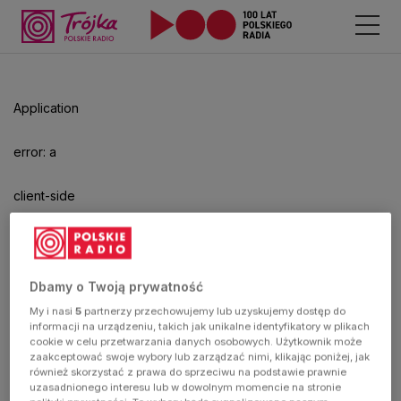
Odtwarzacz
jest
gotowy.
Kliknij
Application
aby
odtwarzać.
error: a
client-side
exception
has
Dbamy o Twoją prywatność
My i nasi
5
partnerzy przechowujemy lub uzyskujemy dostęp do
occurred
informacji na urządzeniu, takich jak unikalne identyfikatory w plikach
cookie w celu przetwarzania danych osobowych. Użytkownik może
zaakceptować swoje wybory lub zarządzać nimi, klikając poniżej, jak
(see the
również skorzystać z prawa do sprzeciwu na podstawie prawnie
uzasadnionego interesu lub w dowolnym momencie na stronie