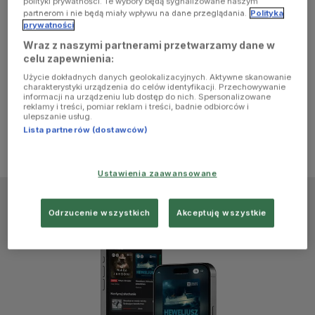
polityki prywatności. Te wybory będą sygnalizowane naszym
browser
partnerom i nie będą miały wpływu na dane przeglądania.
Polityka
prywatności
Wraz z naszymi partnerami przetwarzamy dane w
console for
celu zapewnienia:
Użycie dokładnych danych geolokalizacyjnych. Aktywne skanowanie
more
charakterystyki urządzenia do celów identyfikacji. Przechowywanie
informacji na urządzeniu lub dostęp do nich. Spersonalizowane
reklamy i treści, pomiar reklam i treści, badnie odbiorców i
information)
.
ulepszanie usług.
Lista partnerów (dostawców)
Ustawienia zaawansowane
Odrzucenie wszystkich
Akceptuję wszystkie