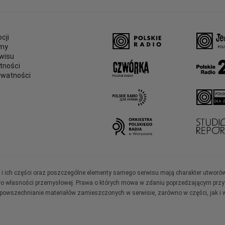
cji
amy
wisu
tności
ywatności
e
ały i ich części oraz poszczególne elementy samego serwisu mają charakter utworó
wo własności przemysłowej. Prawa o których mowa w zdaniu poprzedzającym przysł
zpowszechnianie materiałów zamieszczonych w serwisie, zarówno w części, jak i w