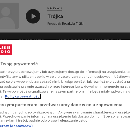
NA ŻYWO
Trójka
Prowadzi:
Redakcja Trójki
UŁY
PLAYLISTA
LISTA PRZEBOJÓW TRÓJKI
 Twoją prywatność
artnerzy przechowujemy lub uzyskujemy dostęp do informacji na urządzeniu, ta
dentyfikatory w plikach cookie w celu przetwarzania danych osobowych. Użytkow
ć swoje wybory lub zarządzać nimi, klikając poniżej, jak również skorzystać z 
na podstawie prawnie uzasadnionego interesu lub w dowolnym momencie na stron
i. Te wybory będą sygnalizowane naszym partnerom i nie będą miały wpływu na 
ia.
Polityka prywatności
aszymi partnerami przetwarzamy dane w celu zapewnienia:
ładnych danych geolokalizacyjnych. Aktywne skanowanie charakterystyki urządz
ji. Przechowywanie informacji na urządzeniu lub dostęp do nich. Spersonalizowa
iar reklam i treści, badnie odbiorców i ulepszanie usług.
tnerów (dostawców)