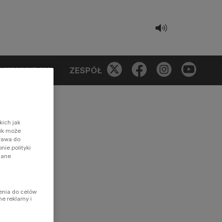
KONKURSY
ZESPÓŁ
kich jak
nik może
prawa do
ie polityki
dane
enia do celów
ne reklamy i