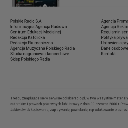
Polskie Radio S.A.
Agencja Promo
Informacyjna Agencja Radiowa
Agencja Rekl
Centrum Edukacji Medialnej
Regulamin ser
Redakcja Katolicka
Polityka prywa
Redakcja Ekumeniczna
Ustawienia pr
Agencja Muzyczna Polskiego Radia
Dane osobow
Studia nagraniowe i koncertowe
Kontakt
Sklep Polskiego Radia
Treści, znajdujące się w serwisie polskieradio.pl, w tym wszystkie materi
autorskim i prawach pokrewnych lub Ustawy z dnia 30 czerwca 2000 r. Pra
Jakiekolwiek kopiowanie, zapisywanie, powielanie, reprodukowanie oraz ro