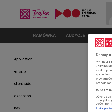
RAMÓWKA
AUDYCJE
ARTYK
Dbamy o
Application
My i nasi
5
p
unikalne i
zaakceptowa
error: a
sprzeciwu 
prywatnośc
przeglądan
client-side
Wraz z n
exception
Użycie dok
identyfikac
treści, pom
has
Lista par