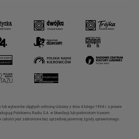
w lub wytworów objętych ochroną Ustawy z dnia 4 lutego 1994 r. o prawie
ugują Polskiemu Radiu S.A. w likwidacji lub podmiotom trzecim.
 całości jest zabronione bez uprzedniej pisemnej zgody uprawnionego.