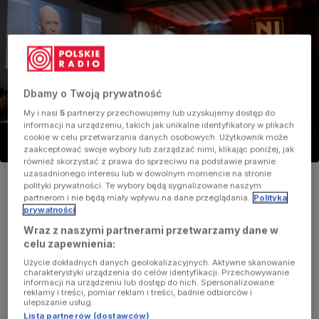
Dbamy o Twoją prywatność
My i nasi
5
partnerzy przechowujemy lub uzyskujemy dostęp do
informacji na urządzeniu, takich jak unikalne identyfikatory w plikach
cookie w celu przetwarzania danych osobowych. Użytkownik może
zaakceptować swoje wybory lub zarządzać nimi, klikając poniżej, jak
również skorzystać z prawa do sprzeciwu na podstawie prawnie
Inauguracja Narodowego Instytutu Architektury i Urbanistyki w
uzasadnionego interesu lub w dowolnym momencie na stronie
Warszawie
polityki prywatności. Te wybory będą sygnalizowane naszym
Foto:
PAP/Jakub Kamiński
partnerom i nie będą miały wpływu na dane przeglądania.
Polityka
prywatności
Wraz z naszymi partnerami przetwarzamy dane w
Tytuł
Pracownia projektowa
2018/05/10
09:50
celu zapewnienia:
Prowadzący
Agnieszka Stępień
Użycie dokładnych danych geolokalizacyjnych. Aktywne skanowanie
charakterystyki urządzenia do celów identyfikacji. Przechowywanie
Instytut poprzez działalność badawczą,
informacji na urządzeniu lub dostęp do nich. Spersonalizowane
reklamy i treści, pomiar reklam i treści, badnie odbiorców i
dokumentacyjną, popularyzatorską,
ulepszanie usług.
wystawienniczą, edukacyjną oraz
Lista partnerów (dostawców)