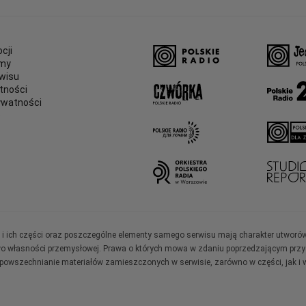
cji
amy
wisu
tności
ywatności
e
ały i ich części oraz poszczególne elementy samego serwisu mają charakter utworó
wo własności przemysłowej. Prawa o których mowa w zdaniu poprzedzającym przysł
zpowszechnianie materiałów zamieszczonych w serwisie, zarówno w części, jak i w