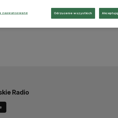
ia zaawansowane
Odrzucenie wszystkich
Akceptuję
skie Radio
e