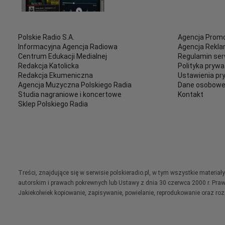
Polskie Radio S.A.
Agencja Promo
Informacyjna Agencja Radiowa
Agencja Rekl
Centrum Edukacji Medialnej
Regulamin ser
Redakcja Katolicka
Polityka prywa
Redakcja Ekumeniczna
Ustawienia pr
Agencja Muzyczna Polskiego Radia
Dane osobow
Studia nagraniowe i koncertowe
Kontakt
Sklep Polskiego Radia
Treści, znajdujące się w serwisie polskieradio.pl, w tym wszystkie materi
autorskim i prawach pokrewnych lub Ustawy z dnia 30 czerwca 2000 r. Pra
Jakiekolwiek kopiowanie, zapisywanie, powielanie, reprodukowanie oraz ro