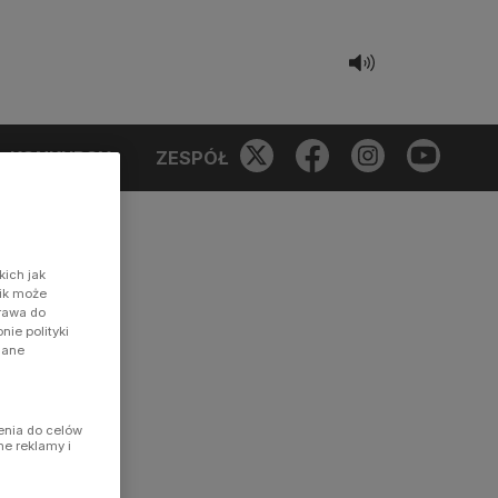
KONKURSY
ZESPÓŁ
kich jak
nik może
prawa do
ie polityki
dane
enia do celów
ne reklamy i