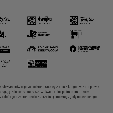
w lub wytworów objętych ochroną Ustawy z dnia 4 lutego 1994 r. o prawie
ugują Polskiemu Radiu S.A. w likwidacji lub podmiotom trzecim.
 całości jest zabronione bez uprzedniej pisemnej zgody uprawnionego.