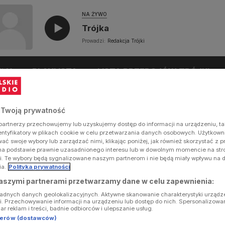
NA ŻYWO
Trójka
Prowadzi:
Redakcja Trójki
UŁY
PLAYLISTA
LISTA PRZEBOJÓW TRÓJKI
 Twoją prywatność
artnerzy przechowujemy lub uzyskujemy dostęp do informacji na urządzeniu, ta
dentyfikatory w plikach cookie w celu przetwarzania danych osobowych. Użytkow
ć swoje wybory lub zarządzać nimi, klikając poniżej, jak również skorzystać z 
na podstawie prawnie uzasadnionego interesu lub w dowolnym momencie na stron
i. Te wybory będą sygnalizowane naszym partnerom i nie będą miały wpływu na 
ia.
Polityka prywatności
aszymi partnerami przetwarzamy dane w celu zapewnienia:
ładnych danych geolokalizacyjnych. Aktywne skanowanie charakterystyki urządz
ji. Przechowywanie informacji na urządzeniu lub dostęp do nich. Spersonalizowa
iar reklam i treści, badnie odbiorców i ulepszanie usług.
tnerów (dostawców)