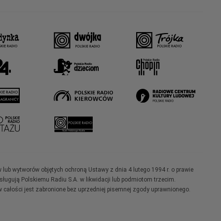
w lub wytworów objętych ochroną Ustawy z dnia 4 lutego 1994 r. o prawie
ugują Polskiemu Radiu S.A. w likwidacji lub podmiotom trzecim.
 całości jest zabronione bez uprzedniej pisemnej zgody uprawnionego.