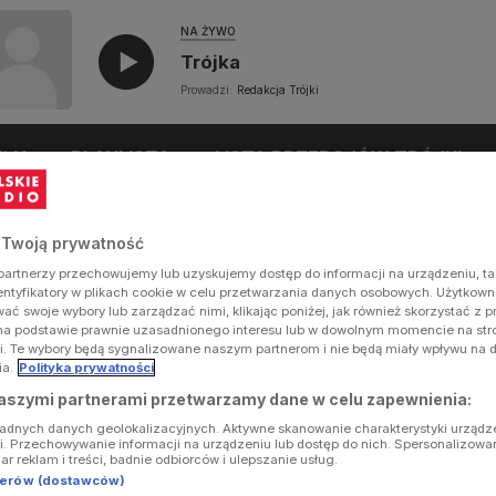
NA ŻYWO
Trójka
Prowadzi:
Redakcja Trójki
UŁY
PLAYLISTA
LISTA PRZEBOJÓW TRÓJKI
 Twoją prywatność
artnerzy przechowujemy lub uzyskujemy dostęp do informacji na urządzeniu, ta
dentyfikatory w plikach cookie w celu przetwarzania danych osobowych. Użytkow
ć swoje wybory lub zarządzać nimi, klikając poniżej, jak również skorzystać z 
na podstawie prawnie uzasadnionego interesu lub w dowolnym momencie na stron
i. Te wybory będą sygnalizowane naszym partnerom i nie będą miały wpływu na 
ia.
Polityka prywatności
aszymi partnerami przetwarzamy dane w celu zapewnienia:
ładnych danych geolokalizacyjnych. Aktywne skanowanie charakterystyki urządz
ji. Przechowywanie informacji na urządzeniu lub dostęp do nich. Spersonalizowa
iar reklam i treści, badnie odbiorców i ulepszanie usług.
tnerów (dostawców)