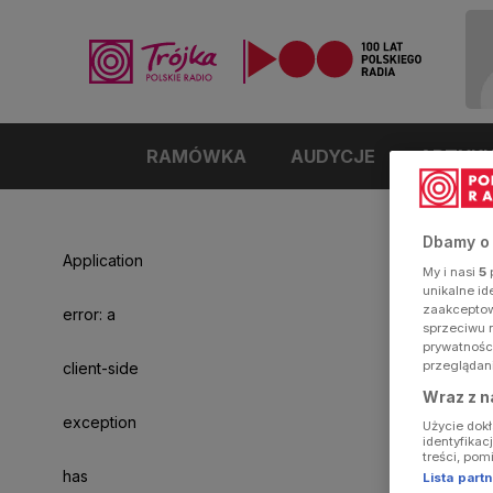
RAMÓWKA
AUDYCJE
ARTYK
Dbamy o
Application
My i nasi
5
p
unikalne i
zaakceptowa
error: a
sprzeciwu 
prywatnośc
przeglądan
client-side
Wraz z n
exception
Użycie dok
identyfikac
treści, pom
has
Lista par