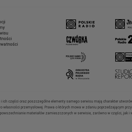
cji
amy
wisu
tności
ywatności
e
ały i ich części oraz poszczególne elementy samego serwisu mają charakter utworó
wo własności przemysłowej. Prawa o których mowa w zdaniu poprzedzającym przysł
zpowszechnianie materiałów zamieszczonych w serwisie, zarówno w części, jak i w