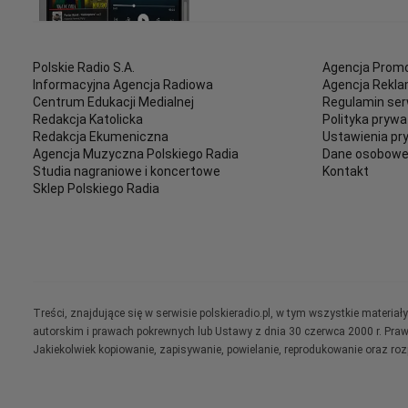
Polskie Radio S.A.
Agencja Promo
Informacyjna Agencja Radiowa
Agencja Rekl
Centrum Edukacji Medialnej
Regulamin ser
Redakcja Katolicka
Polityka prywa
Redakcja Ekumeniczna
Ustawienia pr
Agencja Muzyczna Polskiego Radia
Dane osobow
Studia nagraniowe i koncertowe
Kontakt
Sklep Polskiego Radia
Treści, znajdujące się w serwisie polskieradio.pl, w tym wszystkie materi
autorskim i prawach pokrewnych lub Ustawy z dnia 30 czerwca 2000 r. Pra
Jakiekolwiek kopiowanie, zapisywanie, powielanie, reprodukowanie oraz ro