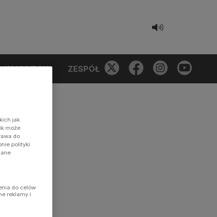
KONKURSY
ZESPÓŁ
kich jak
nik może
prawa do
ie polityki
dane
enia do celów
ne reklamy i