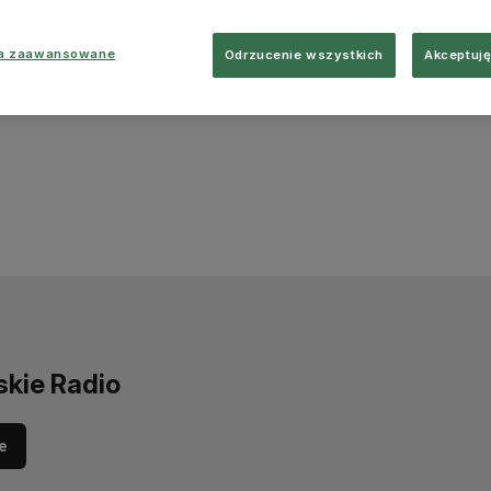
ia zaawansowane
Odrzucenie wszystkich
Akceptuję
skie Radio
e