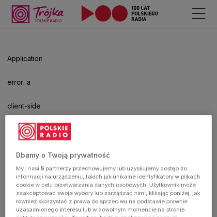
Application
error: a
client-side
exception
has
Dbamy o Twoją prywatność
My i nasi
5
partnerzy przechowujemy lub uzyskujemy dostęp do
occurred
informacji na urządzeniu, takich jak unikalne identyfikatory w plikach
cookie w celu przetwarzania danych osobowych. Użytkownik może
zaakceptować swoje wybory lub zarządzać nimi, klikając poniżej, jak
(see the
również skorzystać z prawa do sprzeciwu na podstawie prawnie
uzasadnionego interesu lub w dowolnym momencie na stronie