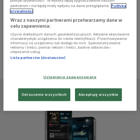
polityki prywatności. Te wybory będą sygnalizowane naszym
browser
partnerom i nie będą miały wpływu na dane przeglądania.
Polityka
prywatności
Wraz z naszymi partnerami przetwarzamy dane w
console for
celu zapewnienia:
Użycie dokładnych danych geolokalizacyjnych. Aktywne skanowanie
more
charakterystyki urządzenia do celów identyfikacji. Przechowywanie
informacji na urządzeniu lub dostęp do nich. Spersonalizowane
reklamy i treści, pomiar reklam i treści, badnie odbiorców i
information)
.
ulepszanie usług.
Lista partnerów (dostawców)
Ustawienia zaawansowane
Odrzucenie wszystkich
Akceptuję wszystkie