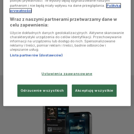
polityki prywatności. Te wybory będą sygnalizowane naszym
browser
partnerom i nie będą miały wpływu na dane przeglądania.
Polityka
prywatności
Wraz z naszymi partnerami przetwarzamy dane w
console for
celu zapewnienia:
Użycie dokładnych danych geolokalizacyjnych. Aktywne skanowanie
more
charakterystyki urządzenia do celów identyfikacji. Przechowywanie
informacji na urządzeniu lub dostęp do nich. Spersonalizowane
reklamy i treści, pomiar reklam i treści, badnie odbiorców i
information)
.
ulepszanie usług.
Lista partnerów (dostawców)
Ustawienia zaawansowane
Odrzucenie wszystkich
Akceptuję wszystkie