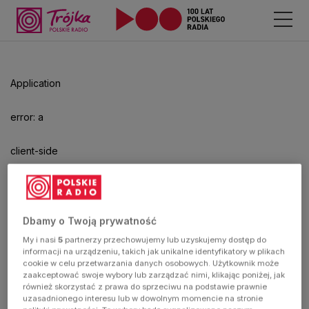
Application
error: a
client-side
exception
has
Dbamy o Twoją prywatność
My i nasi
5
partnerzy przechowujemy lub uzyskujemy dostęp do
occurred
informacji na urządzeniu, takich jak unikalne identyfikatory w plikach
cookie w celu przetwarzania danych osobowych. Użytkownik może
zaakceptować swoje wybory lub zarządzać nimi, klikając poniżej, jak
(see the
również skorzystać z prawa do sprzeciwu na podstawie prawnie
uzasadnionego interesu lub w dowolnym momencie na stronie