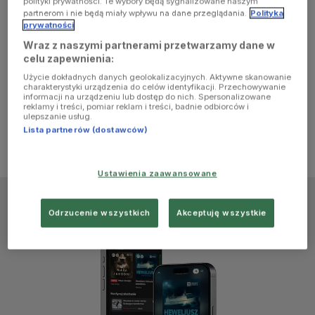
polityki prywatności. Te wybory będą sygnalizowane naszym
browser
partnerom i nie będą miały wpływu na dane przeglądania.
Polityka
prywatności
Wraz z naszymi partnerami przetwarzamy dane w
console for
celu zapewnienia:
Użycie dokładnych danych geolokalizacyjnych. Aktywne skanowanie
more
charakterystyki urządzenia do celów identyfikacji. Przechowywanie
informacji na urządzeniu lub dostęp do nich. Spersonalizowane
reklamy i treści, pomiar reklam i treści, badnie odbiorców i
information)
.
ulepszanie usług.
Lista partnerów (dostawców)
Ustawienia zaawansowane
Odrzucenie wszystkich
Akceptuję wszystkie