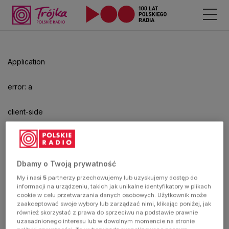
Odtwarzacz
jest
gotowy.
Kliknij
Application
aby
odtwarzać.
error: a
client-side
exception
has
Dbamy o Twoją prywatność
My i nasi
5
partnerzy przechowujemy lub uzyskujemy dostęp do
occurred
informacji na urządzeniu, takich jak unikalne identyfikatory w plikach
cookie w celu przetwarzania danych osobowych. Użytkownik może
zaakceptować swoje wybory lub zarządzać nimi, klikając poniżej, jak
(see the
również skorzystać z prawa do sprzeciwu na podstawie prawnie
uzasadnionego interesu lub w dowolnym momencie na stronie