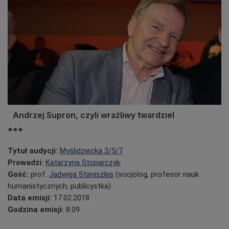
Andrzej Supron, czyli wrażliwy twardziel
***
Tytuł audycji:
Myślidziecka 3/5/7
Prowadzi:
Katarzyna Stoparczyk
Gość:
prof.
Jadwiga Staniszkis
(socjolog, profesor nauk
humanistycznych, publicystka)
Data emisji:
17.02.2018
Godzina emisji:
8.09