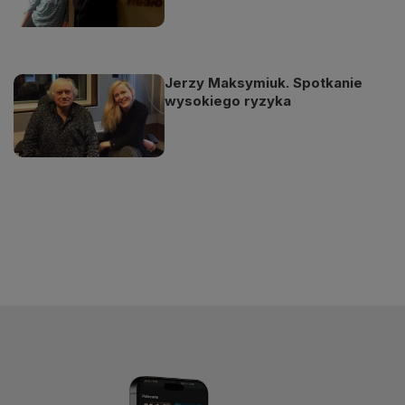
Jerzy Maksymiuk. Spotkanie
wysokiego ryzyka
Odtwarzacz
jest
gotowy.
Kliknij
aby
odtwarzać.