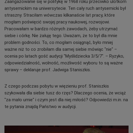
Zaangażowanie się w politykę w 1968 roku przeciwko ulotkom
antysemickim na uniwersytecie. Ten cały ruch antysemicki był
straszny. Straciłam wówczas kilkanaście lat pracy, które
mogłam poświęcić swojej pracy naukowej, rozwojowi.
Pracowałam w bardzo różnych zawodach, żeby utrzymać
siebie i córkę. Nie żałuję tego. Uważam, że to był dla mnie
problem godności. To, co mogłam osiągnąć, było mniej
ważne niż to co zrobiłam dla samej siebie mówiąc "nie" –
ocenia po latach gość audycji
"Myślidziecka 3/5/7"
. – Ryzyko,
odpowiedzialność, wolność, możliwość wyboru to są ważne
sprawy – deklaruje prof. Jadwiga Staniszkis.
Z czego podczas pobytu w więzieniu prof. Staniszkis
szykowała dla siebie tusz do rzęs? Dlaczego ocenia, że wciąż
"za mało umie" i czym jest dla niej miłość? Odpowiedzi m.in. na
te pytania znajdą Państwo w audycji.