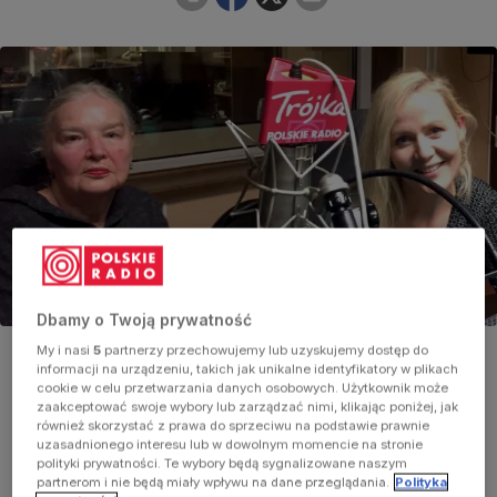
Dbamy o Twoją prywatność
Jadwiga Staniszkis i Katarzyna Stoparczyk
My i nasi
5
partnerzy przechowujemy lub uzyskujemy dostęp do
Foto:
Renata Szewczak
informacji na urządzeniu, takich jak unikalne identyfikatory w plikach
cookie w celu przetwarzania danych osobowych. Użytkownik może
zaakceptować swoje wybory lub zarządzać nimi, klikając poniżej, jak
również skorzystać z prawa do sprzeciwu na podstawie prawnie
uzasadnionego interesu lub w dowolnym momencie na stronie
polityki prywatności. Te wybory będą sygnalizowane naszym
partnerom i nie będą miały wpływu na dane przeglądania.
Polityka