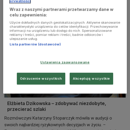
prywatności
Prof. Jadwiga Staniszkis o swoich życiowych
wyborach (Myślidziecka 3/5/7/Trójka)
Wraz z naszymi partnerami przetwarzamy dane w
celu zapewnienia:
Użycie dokładnych danych geolokalizacyjnych. Aktywne skanowanie
charakterystyki urządzenia do celów identyfikacji. Przechowywanie
informacji na urządzeniu lub dostęp do nich. Spersonalizowane
reklamy i treści, pomiar reklam i treści, badnie odbiorców i
ulepszanie usług.
Lista partnerów (dostawców)
Ustawienia zaawansowane
Odrzucenie wszystkich
Akceptuję wszystkie
Elżbieta Dzikowska – zdobywać niezdobyte,
przecierać szlaki
Rozmówczyni Katarzyny Stoparczyk mówiła w audycji o
swoich najbardziej ryzykownych decyzjach w życiu. –