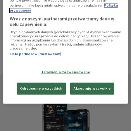
polityki prywatności. Te wybory będą sygnalizowane naszym
browser
partnerom i nie będą miały wpływu na dane przeglądania.
Polityka
prywatności
Wraz z naszymi partnerami przetwarzamy dane w
console for
celu zapewnienia:
Użycie dokładnych danych geolokalizacyjnych. Aktywne skanowanie
more
charakterystyki urządzenia do celów identyfikacji. Przechowywanie
informacji na urządzeniu lub dostęp do nich. Spersonalizowane
reklamy i treści, pomiar reklam i treści, badnie odbiorców i
information)
.
ulepszanie usług.
Lista partnerów (dostawców)
Ustawienia zaawansowane
Odrzucenie wszystkich
Akceptuję wszystkie