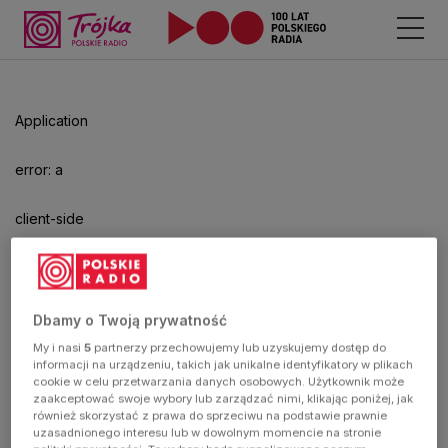
Application
error: a
client-side
exception
has
Dbamy o Twoją prywatność
My i nasi
5
partnerzy przechowujemy lub uzyskujemy dostęp do
occurred
informacji na urządzeniu, takich jak unikalne identyfikatory w plikach
cookie w celu przetwarzania danych osobowych. Użytkownik może
zaakceptować swoje wybory lub zarządzać nimi, klikając poniżej, jak
(see the
również skorzystać z prawa do sprzeciwu na podstawie prawnie
uzasadnionego interesu lub w dowolnym momencie na stronie