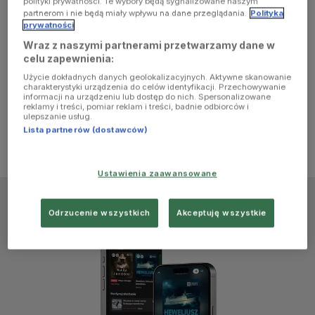
polityki prywatności. Te wybory będą sygnalizowane naszym
browser
partnerom i nie będą miały wpływu na dane przeglądania.
Polityka
prywatności
Wraz z naszymi partnerami przetwarzamy dane w
console for
celu zapewnienia:
Użycie dokładnych danych geolokalizacyjnych. Aktywne skanowanie
more
charakterystyki urządzenia do celów identyfikacji. Przechowywanie
informacji na urządzeniu lub dostęp do nich. Spersonalizowane
reklamy i treści, pomiar reklam i treści, badnie odbiorców i
information)
.
ulepszanie usług.
Lista partnerów (dostawców)
Ustawienia zaawansowane
Odrzucenie wszystkich
Akceptuję wszystkie