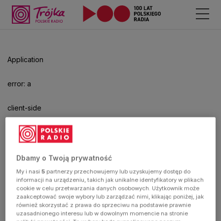
Odtwarzacz
jest
gotowy.
Kliknij
Application
aby
odtwarzać.
error: a
client-side
exception
has
Dbamy o Twoją prywatność
My i nasi
5
partnerzy przechowujemy lub uzyskujemy dostęp do
occurred
informacji na urządzeniu, takich jak unikalne identyfikatory w plikach
cookie w celu przetwarzania danych osobowych. Użytkownik może
zaakceptować swoje wybory lub zarządzać nimi, klikając poniżej, jak
(see the
również skorzystać z prawa do sprzeciwu na podstawie prawnie
uzasadnionego interesu lub w dowolnym momencie na stronie