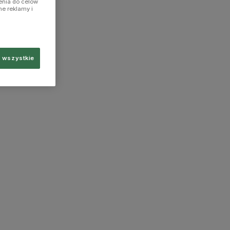
enia do celów
ne reklamy i
 wszystkie