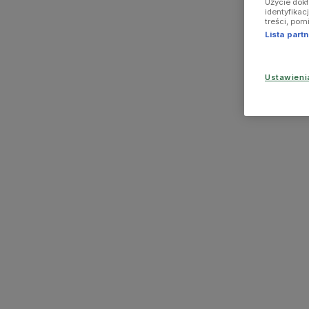
Użycie dok
identyfikac
treści, pom
Lista par
Ustawien