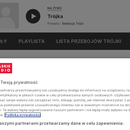
NA ŻYWO
Trójka
Prowadzi:
Redakcja Trójki
UŁY
PLAYLISTA
LISTA PRZEBOJÓW TRÓJKI
 Twoją prywatność
artnerzy przechowujemy lub uzyskujemy dostęp do informacji na urządzeniu, ta
dentyfikatory w plikach cookie w celu przetwarzania danych osobowych. Użytkow
ć swoje wybory lub zarządzać nimi, klikając poniżej, jak również skorzystać z 
na podstawie prawnie uzasadnionego interesu lub w dowolnym momencie na stron
i. Te wybory będą sygnalizowane naszym partnerom i nie będą miały wpływu na 
ia.
Polityka prywatności
aszymi partnerami przetwarzamy dane w celu zapewnienia: