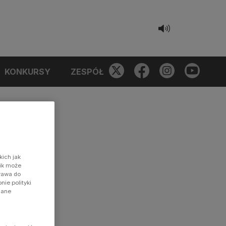
KONKURSY
ZESPÓŁ
kich jak
nik może
prawa do
ie polityki
dane