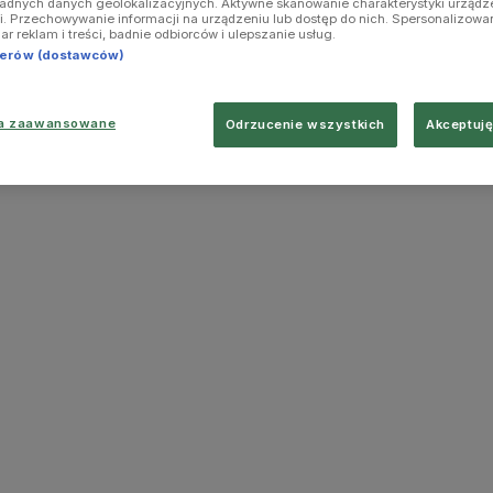
ładnych danych geolokalizacyjnych. Aktywne skanowanie charakterystyki urządz
ji. Przechowywanie informacji na urządzeniu lub dostęp do nich. Spersonalizowa
iar reklam i treści, badnie odbiorców i ulepszanie usług.
tnerów (dostawców)
ia zaawansowane
Odrzucenie wszystkich
Akceptuję