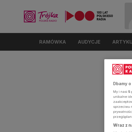
RAMÓWKA
AUDYCJE
ARTYK
Dbamy o
My i nasi
5
p
unikalne i
zaakceptowa
sprzeciwu 
prywatnośc
przeglądan
Wraz z n