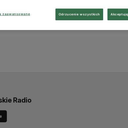
ia zaawansowane
Odrzucenie wszystkich
Akceptuję
skie Radio
e