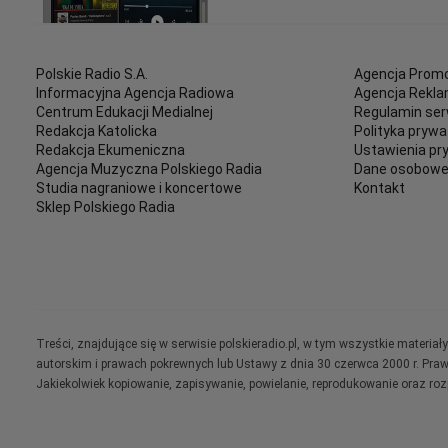
Polskie Radio S.A.
Agencja Promo
Informacyjna Agencja Radiowa
Agencja Rekl
Centrum Edukacji Medialnej
Regulamin ser
Redakcja Katolicka
Polityka prywa
Redakcja Ekumeniczna
Ustawienia pr
Agencja Muzyczna Polskiego Radia
Dane osobow
Studia nagraniowe i koncertowe
Kontakt
Sklep Polskiego Radia
Treści, znajdujące się w serwisie polskieradio.pl, w tym wszystkie materi
autorskim i prawach pokrewnych lub Ustawy z dnia 30 czerwca 2000 r. Pra
Jakiekolwiek kopiowanie, zapisywanie, powielanie, reprodukowanie oraz ro