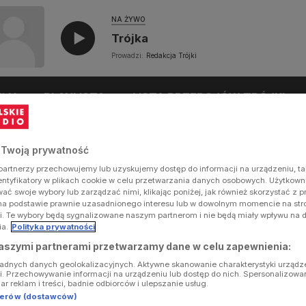
NA ŻYWO
Trójka
Prowadzi:
Redakcja Trójki
UŁY
PLAYLISTA
LISTA PRZEBOJÓW TRÓJKI
 Twoją prywatność
artnerzy przechowujemy lub uzyskujemy dostęp do informacji na urządzeniu, ta
dentyfikatory w plikach cookie w celu przetwarzania danych osobowych. Użytkow
ć swoje wybory lub zarządzać nimi, klikając poniżej, jak również skorzystać z 
na podstawie prawnie uzasadnionego interesu lub w dowolnym momencie na stron
i. Te wybory będą sygnalizowane naszym partnerom i nie będą miały wpływu na 
ia.
Polityka prywatności
aszymi partnerami przetwarzamy dane w celu zapewnienia:
ładnych danych geolokalizacyjnych. Aktywne skanowanie charakterystyki urządz
ji. Przechowywanie informacji na urządzeniu lub dostęp do nich. Spersonalizowa
iar reklam i treści, badnie odbiorców i ulepszanie usług.
tnerów (dostawców)