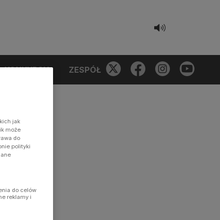
KONKURSY
ZESPÓŁ
kich jak
nik może
prawa do
ie polityki
dane
enia do celów
ne reklamy i