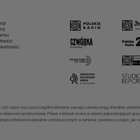
cji
amy
wisu
tności
ywatności
e
ały i ich części oraz poszczególne elementy samego serwisu mają charakter utworó
wo własności przemysłowej. Prawa o których mowa w zdaniu poprzedzającym przysł
zpowszechnianie materiałów zamieszczonych w serwisie, zarówno w części, jak i w