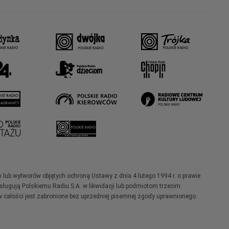
w lub wytworów objętych ochroną Ustawy z dnia 4 lutego 1994 r. o prawie
ugują Polskiemu Radiu S.A. w likwidacji lub podmiotom trzecim.
 całości jest zabronione bez uprzedniej pisemnej zgody uprawnionego.