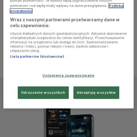
polityki prywatności. Te wybory będą sygnalizowane naszym
browser
partnerom i nie będą miały wpływu na dane przeglądania.
Polityka
prywatności
Wraz z naszymi partnerami przetwarzamy dane w
console for
celu zapewnienia:
Użycie dokładnych danych geolokalizacyjnych. Aktywne skanowanie
more
charakterystyki urządzenia do celów identyfikacji. Przechowywanie
informacji na urządzeniu lub dostęp do nich. Spersonalizowane
reklamy i treści, pomiar reklam i treści, badnie odbiorców i
information)
.
ulepszanie usług.
Lista partnerów (dostawców)
Ustawienia zaawansowane
Odrzucenie wszystkich
Akceptuję wszystkie