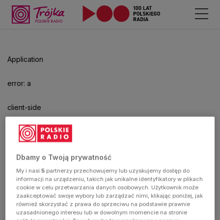
Odtwarzacz
jest
gotowy.
Kliknij
Application
aby
odtwarzać.
error: a
client-side
exception
has
Dbamy o Twoją prywatność
My i nasi
5
partnerzy przechowujemy lub uzyskujemy dostęp do
occurred
informacji na urządzeniu, takich jak unikalne identyfikatory w plikach
cookie w celu przetwarzania danych osobowych. Użytkownik może
zaakceptować swoje wybory lub zarządzać nimi, klikając poniżej, jak
(see the
również skorzystać z prawa do sprzeciwu na podstawie prawnie
uzasadnionego interesu lub w dowolnym momencie na stronie