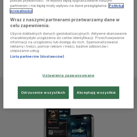
polityki prywatności. Te wybory będą sygnalizowane naszym
browser
partnerom i nie będą miały wpływu na dane przeglądania.
Polityka
prywatności
Wraz z naszymi partnerami przetwarzamy dane w
console for
celu zapewnienia:
Użycie dokładnych danych geolokalizacyjnych. Aktywne skanowanie
more
charakterystyki urządzenia do celów identyfikacji. Przechowywanie
informacji na urządzeniu lub dostęp do nich. Spersonalizowane
reklamy i treści, pomiar reklam i treści, badnie odbiorców i
information)
.
ulepszanie usług.
Lista partnerów (dostawców)
Ustawienia zaawansowane
Odrzucenie wszystkich
Akceptuję wszystkie