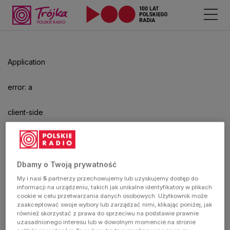
Application
error: a
client-side
exception
has
Dbamy o Twoją prywatność
My i nasi
5
partnerzy przechowujemy lub uzyskujemy dostęp do
occurred
informacji na urządzeniu, takich jak unikalne identyfikatory w plikach
cookie w celu przetwarzania danych osobowych. Użytkownik może
zaakceptować swoje wybory lub zarządzać nimi, klikając poniżej, jak
(see the
również skorzystać z prawa do sprzeciwu na podstawie prawnie
uzasadnionego interesu lub w dowolnym momencie na stronie