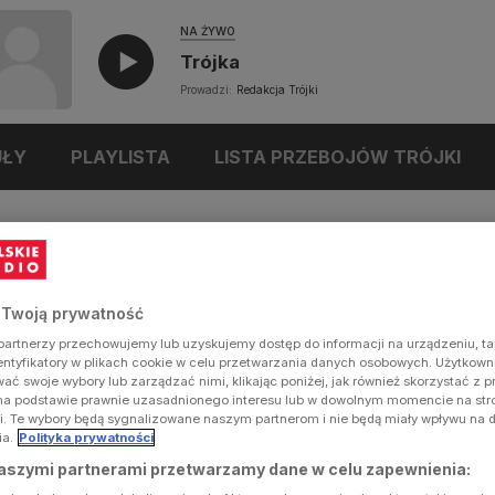
NA ŻYWO
Trójka
Prowadzi:
Redakcja Trójki
UŁY
PLAYLISTA
LISTA PRZEBOJÓW TRÓJKI
 Twoją prywatność
artnerzy przechowujemy lub uzyskujemy dostęp do informacji na urządzeniu, ta
dentyfikatory w plikach cookie w celu przetwarzania danych osobowych. Użytkow
ć swoje wybory lub zarządzać nimi, klikając poniżej, jak również skorzystać z 
na podstawie prawnie uzasadnionego interesu lub w dowolnym momencie na stron
i. Te wybory będą sygnalizowane naszym partnerom i nie będą miały wpływu na 
ia.
Polityka prywatności
aszymi partnerami przetwarzamy dane w celu zapewnienia: