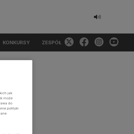
KONKURSY
ZESPÓŁ
kich jak
nik może
prawa do
ie polityki
dane