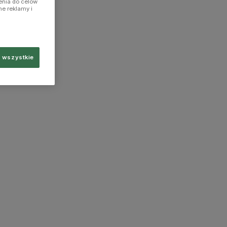
enia do celów
ne reklamy i
 wszystkie