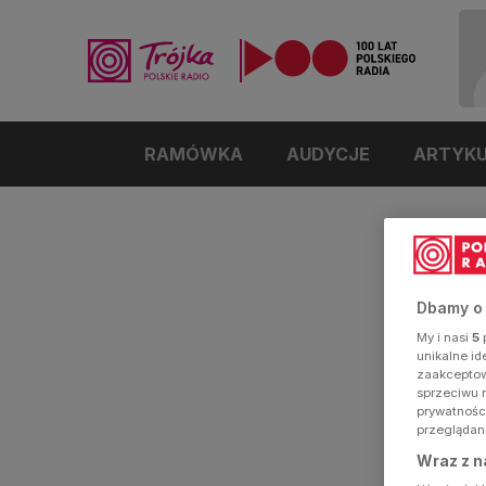
RAMÓWKA
AUDYCJE
ARTYK
Dbamy o
My i nasi
5
p
unikalne i
zaakceptowa
sprzeciwu 
prywatnośc
przeglądan
Wraz z n