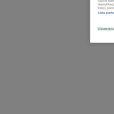
Użycie dok
identyfikac
treści, pom
Lista par
Ustawien