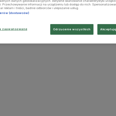
ładnych danych geolokalizacyjnych. Aktywne skanowanie charakterystyki urządz
ji. Przechowywanie informacji na urządzeniu lub dostęp do nich. Spersonalizowa
iar reklam i treści, badnie odbiorców i ulepszanie usług.
tnerów (dostawców)
ia zaawansowane
Odrzucenie wszystkich
Akceptuję