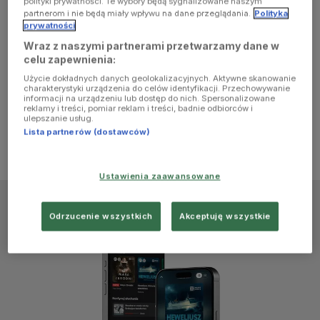
polityki prywatności. Te wybory będą sygnalizowane naszym
browser
partnerom i nie będą miały wpływu na dane przeglądania.
Polityka
prywatności
Wraz z naszymi partnerami przetwarzamy dane w
console for
celu zapewnienia:
Użycie dokładnych danych geolokalizacyjnych. Aktywne skanowanie
more
charakterystyki urządzenia do celów identyfikacji. Przechowywanie
informacji na urządzeniu lub dostęp do nich. Spersonalizowane
reklamy i treści, pomiar reklam i treści, badnie odbiorców i
information)
.
ulepszanie usług.
Lista partnerów (dostawców)
Ustawienia zaawansowane
Odrzucenie wszystkich
Akceptuję wszystkie