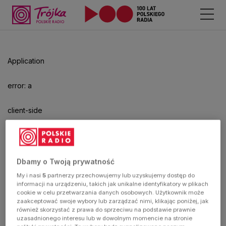
Application
error: a
client-side
exception
has
Dbamy o Twoją prywatność
My i nasi
5
partnerzy przechowujemy lub uzyskujemy dostęp do
occurred
informacji na urządzeniu, takich jak unikalne identyfikatory w plikach
cookie w celu przetwarzania danych osobowych. Użytkownik może
zaakceptować swoje wybory lub zarządzać nimi, klikając poniżej, jak
(see the
również skorzystać z prawa do sprzeciwu na podstawie prawnie
uzasadnionego interesu lub w dowolnym momencie na stronie