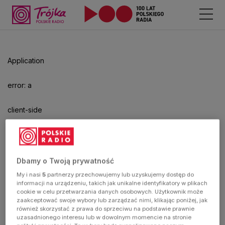
Application
error: a
client-side
exception
has
Dbamy o Twoją prywatność
My i nasi
5
partnerzy przechowujemy lub uzyskujemy dostęp do
occurred
informacji na urządzeniu, takich jak unikalne identyfikatory w plikach
cookie w celu przetwarzania danych osobowych. Użytkownik może
zaakceptować swoje wybory lub zarządzać nimi, klikając poniżej, jak
(see the
również skorzystać z prawa do sprzeciwu na podstawie prawnie
uzasadnionego interesu lub w dowolnym momencie na stronie