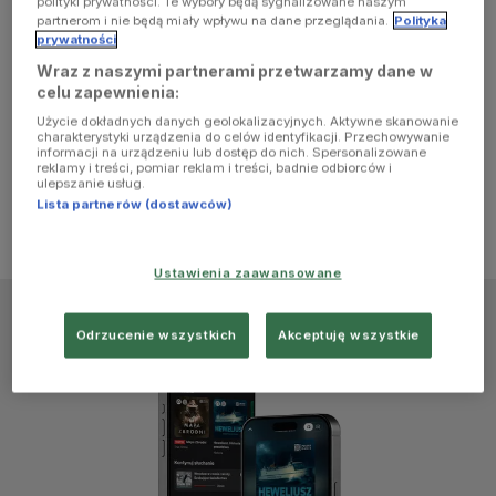
polityki prywatności. Te wybory będą sygnalizowane naszym
browser
partnerom i nie będą miały wpływu na dane przeglądania.
Polityka
prywatności
Wraz z naszymi partnerami przetwarzamy dane w
console for
celu zapewnienia:
Użycie dokładnych danych geolokalizacyjnych. Aktywne skanowanie
more
charakterystyki urządzenia do celów identyfikacji. Przechowywanie
informacji na urządzeniu lub dostęp do nich. Spersonalizowane
reklamy i treści, pomiar reklam i treści, badnie odbiorców i
information)
.
ulepszanie usług.
Lista partnerów (dostawców)
Ustawienia zaawansowane
Odrzucenie wszystkich
Akceptuję wszystkie