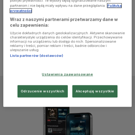
polityki prywatności. Te wybory będą sygnalizowane naszym
browser
partnerom i nie będą miały wpływu na dane przeglądania.
Polityka
prywatności
Wraz z naszymi partnerami przetwarzamy dane w
console for
celu zapewnienia:
Użycie dokładnych danych geolokalizacyjnych. Aktywne skanowanie
more
charakterystyki urządzenia do celów identyfikacji. Przechowywanie
informacji na urządzeniu lub dostęp do nich. Spersonalizowane
reklamy i treści, pomiar reklam i treści, badnie odbiorców i
information)
.
ulepszanie usług.
Lista partnerów (dostawców)
Ustawienia zaawansowane
Odrzucenie wszystkich
Akceptuję wszystkie