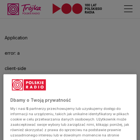
Application
error: a
client-side
exception
has
Dbamy o Twoją prywatność
My i nasi
5
partnerzy przechowujemy lub uzyskujemy dostęp do
occurred
informacji na urządzeniu, takich jak unikalne identyfikatory w plikach
cookie w celu przetwarzania danych osobowych. Użytkownik może
zaakceptować swoje wybory lub zarządzać nimi, klikając poniżej, jak
(see the
również skorzystać z prawa do sprzeciwu na podstawie prawnie
uzasadnionego interesu lub w dowolnym momencie na stronie