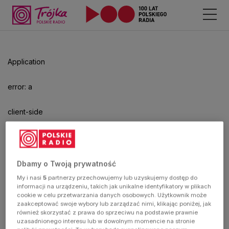
Application
error: a
client-side
exception
has
Dbamy o Twoją prywatność
My i nasi
5
partnerzy przechowujemy lub uzyskujemy dostęp do
occurred
informacji na urządzeniu, takich jak unikalne identyfikatory w plikach
cookie w celu przetwarzania danych osobowych. Użytkownik może
zaakceptować swoje wybory lub zarządzać nimi, klikając poniżej, jak
(see the
również skorzystać z prawa do sprzeciwu na podstawie prawnie
uzasadnionego interesu lub w dowolnym momencie na stronie