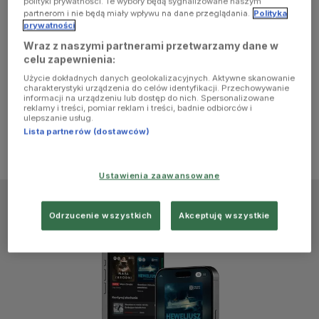
polityki prywatności. Te wybory będą sygnalizowane naszym
browser
partnerom i nie będą miały wpływu na dane przeglądania.
Polityka
prywatności
Wraz z naszymi partnerami przetwarzamy dane w
console for
celu zapewnienia:
Użycie dokładnych danych geolokalizacyjnych. Aktywne skanowanie
more
charakterystyki urządzenia do celów identyfikacji. Przechowywanie
informacji na urządzeniu lub dostęp do nich. Spersonalizowane
reklamy i treści, pomiar reklam i treści, badnie odbiorców i
information)
.
ulepszanie usług.
Lista partnerów (dostawców)
Ustawienia zaawansowane
Odrzucenie wszystkich
Akceptuję wszystkie