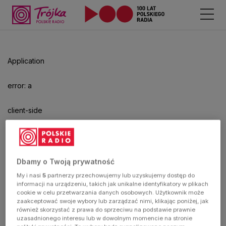
Odtwarzacz
jest
gotowy.
Kliknij
Application
aby
odtwarzać.
error: a
client-side
exception
has
Dbamy o Twoją prywatność
My i nasi
5
partnerzy przechowujemy lub uzyskujemy dostęp do
occurred
informacji na urządzeniu, takich jak unikalne identyfikatory w plikach
cookie w celu przetwarzania danych osobowych. Użytkownik może
zaakceptować swoje wybory lub zarządzać nimi, klikając poniżej, jak
(see the
również skorzystać z prawa do sprzeciwu na podstawie prawnie
uzasadnionego interesu lub w dowolnym momencie na stronie