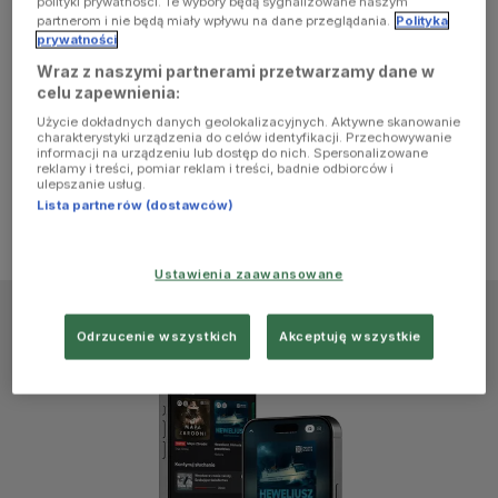
polityki prywatności. Te wybory będą sygnalizowane naszym
browser
partnerom i nie będą miały wpływu na dane przeglądania.
Polityka
prywatności
Wraz z naszymi partnerami przetwarzamy dane w
console for
celu zapewnienia:
Użycie dokładnych danych geolokalizacyjnych. Aktywne skanowanie
more
charakterystyki urządzenia do celów identyfikacji. Przechowywanie
informacji na urządzeniu lub dostęp do nich. Spersonalizowane
reklamy i treści, pomiar reklam i treści, badnie odbiorców i
information)
.
ulepszanie usług.
Lista partnerów (dostawców)
Ustawienia zaawansowane
Odrzucenie wszystkich
Akceptuję wszystkie