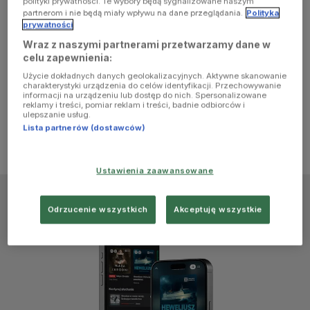
polityki prywatności. Te wybory będą sygnalizowane naszym
browser
partnerom i nie będą miały wpływu na dane przeglądania.
Polityka
prywatności
Wraz z naszymi partnerami przetwarzamy dane w
console for
celu zapewnienia:
Użycie dokładnych danych geolokalizacyjnych. Aktywne skanowanie
more
charakterystyki urządzenia do celów identyfikacji. Przechowywanie
informacji na urządzeniu lub dostęp do nich. Spersonalizowane
reklamy i treści, pomiar reklam i treści, badnie odbiorców i
information)
.
ulepszanie usług.
Lista partnerów (dostawców)
Ustawienia zaawansowane
Odrzucenie wszystkich
Akceptuję wszystkie