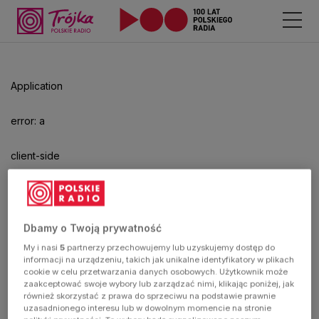
Odtwarzacz
jest
gotowy.
Kliknij
Application
aby
odtwarzać.
error: a
client-side
exception
has
Dbamy o Twoją prywatność
My i nasi
5
partnerzy przechowujemy lub uzyskujemy dostęp do
occurred
informacji na urządzeniu, takich jak unikalne identyfikatory w plikach
cookie w celu przetwarzania danych osobowych. Użytkownik może
zaakceptować swoje wybory lub zarządzać nimi, klikając poniżej, jak
(see the
również skorzystać z prawa do sprzeciwu na podstawie prawnie
uzasadnionego interesu lub w dowolnym momencie na stronie