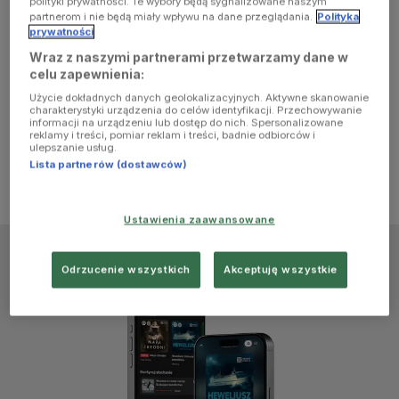
polityki prywatności. Te wybory będą sygnalizowane naszym
browser
partnerom i nie będą miały wpływu na dane przeglądania.
Polityka
prywatności
Wraz z naszymi partnerami przetwarzamy dane w
console for
celu zapewnienia:
Użycie dokładnych danych geolokalizacyjnych. Aktywne skanowanie
more
charakterystyki urządzenia do celów identyfikacji. Przechowywanie
informacji na urządzeniu lub dostęp do nich. Spersonalizowane
reklamy i treści, pomiar reklam i treści, badnie odbiorców i
information)
.
ulepszanie usług.
Lista partnerów (dostawców)
Ustawienia zaawansowane
Odrzucenie wszystkich
Akceptuję wszystkie