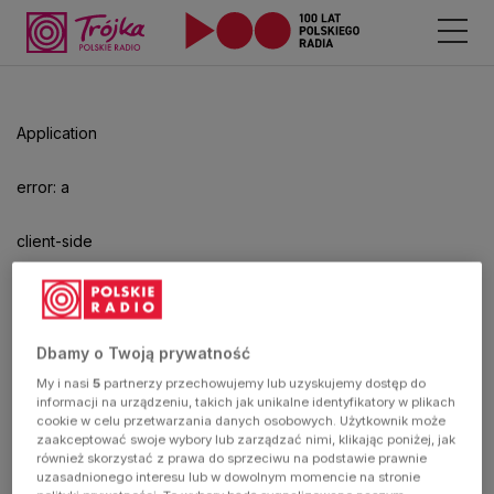
Odtwarzacz
jest
gotowy.
Kliknij
Application
aby
odtwarzać.
error: a
client-side
exception
has
Dbamy o Twoją prywatność
My i nasi
5
partnerzy przechowujemy lub uzyskujemy dostęp do
occurred
informacji na urządzeniu, takich jak unikalne identyfikatory w plikach
cookie w celu przetwarzania danych osobowych. Użytkownik może
zaakceptować swoje wybory lub zarządzać nimi, klikając poniżej, jak
(see the
również skorzystać z prawa do sprzeciwu na podstawie prawnie
uzasadnionego interesu lub w dowolnym momencie na stronie