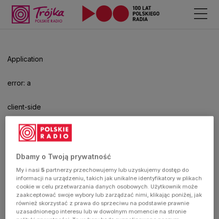
Odtwarzacz
jest
gotowy.
Kliknij
Application
aby
odtwarzać.
error: a
client-side
exception
has
Dbamy o Twoją prywatność
My i nasi
5
partnerzy przechowujemy lub uzyskujemy dostęp do
occurred
informacji na urządzeniu, takich jak unikalne identyfikatory w plikach
cookie w celu przetwarzania danych osobowych. Użytkownik może
zaakceptować swoje wybory lub zarządzać nimi, klikając poniżej, jak
(see the
również skorzystać z prawa do sprzeciwu na podstawie prawnie
uzasadnionego interesu lub w dowolnym momencie na stronie