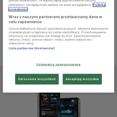
polityki prywatności. Te wybory będą sygnalizowane naszym
browser
partnerom i nie będą miały wpływu na dane przeglądania.
Polityka
prywatności
Wraz z naszymi partnerami przetwarzamy dane w
console for
celu zapewnienia:
Użycie dokładnych danych geolokalizacyjnych. Aktywne skanowanie
more
charakterystyki urządzenia do celów identyfikacji. Przechowywanie
informacji na urządzeniu lub dostęp do nich. Spersonalizowane
reklamy i treści, pomiar reklam i treści, badnie odbiorców i
information)
.
ulepszanie usług.
Lista partnerów (dostawców)
Ustawienia zaawansowane
Odrzucenie wszystkich
Akceptuję wszystkie